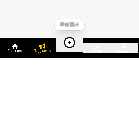
Создать
Главная
Подписка
Меню
Профиль
Пользователи онлайн:
и ещё 89 зарегистрированных и
2 805 гостей
сейчас на «Клерке»
Посмотреть всех
Подписки Клерка
Курсы повышения квалификации