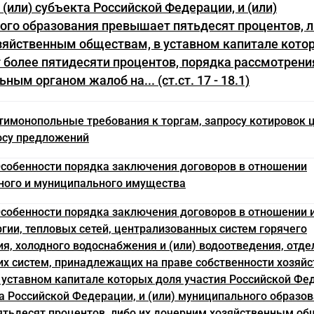
 (или) субъекта Российской Федерации, и (или)
го образования превышает пятьдесят процентов, л
зяйственным обществам, в уставном капитале кото
более пятидесяти процентов, порядка рассмотрени
ым органом жалоб на... (ст.ст. 17 - 18.1)
нтимонопольные требования к торгам, запросу котировок 
осу предложений
 Особенности порядка заключения договоров в отношении
ного и муниципального имущества
 Особенности порядка заключения договоров в отношении 
ргии, тепловых сетей, централизованных систем горячего
я, холодного водоснабжения и (или) водоотведения, отд
их систем, принадлежащих на праве собственности хозяй
 уставном капитале которых доля участия Российской Фед
та Российской Федерации, и (или) муниципального образо
тьдесят процентов, либо их дочерним хозяйственным об