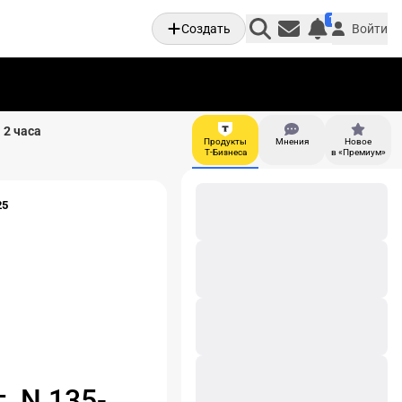
1
Создать
Войти
Личные увед
 2 часа
Продукты
Мнения
Новое
И
Т-Бизнеса
в «Премиум»
25
. N 135-