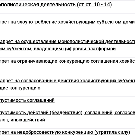
полистическая деятельность (ст.ст. 10 - 14)
апрет на злоупотребление хозяйствующим субъектом до
 Запрет на осуществление монополистической деятельност
им субъектом, владеющим цифровой платформой
апрет на ограничивающие конкуренцию соглашения хозяй
 Запрет на согласованные действия хозяйствующих субъек
щие конкуренцию
опустимость соглашений
опустимость действий (бездействия), соглашений, согласо
елок, иных действий
апрет на недобросовестную конкуренцию (утратила силу)