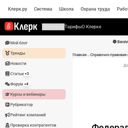
Клерк.ру
Система
Школа
Охрана труда
Рабо
Премиум
Тарифы
О Клерке
🔴 Бесп
Мой блог
Тренды
Главная
→
Справочно-правовая
Новости
До
Статьи
+3
Форум
+4
Курсы и вебинары
Рубрикатор
Рейтинг компаний
Федерал
Проверка контрагентов