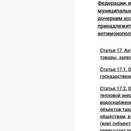
Федерации, и
муниципально
дочерним хо
принадлежит 
антимонопольн
Статья 17. А
товары, запр
Статья 17.1.
государствен
Статья 17.2.
тепловой эне
водоснабжени
объектов так
обществам, в
(или) субъек
превышает пя