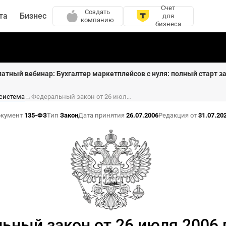
Счет
Создать
та
Бизнес
для
компанию
бизнеса
латный вебинар: Бухгалтер маркетплейсов с нуля: полный старт за
 система
→
Федеральный закон от 26 июля 2006 г. N 135-ФЗ «О защите конкуренции»
кумент
135-ФЗ
Тип
Закон
Дата принятия
26.07.2006
Редакция от
31.07.20
ьный закон от 26 июля 2006 г