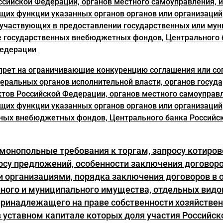
ссийской Федерации, органов местного самоуправления, 
их функции указанных органов органов или организаций
 участвующих в предоставлении государственных или му
же государственных внебюджетных фондов, Центрального 
Федерации
апрет на ограничивающие конкуренцию соглашения или с
еральных органов исполнительной власти, органов госуд
ктов Российской Федерации, органов местного самоуправ
их функции указанных органов органов или организаций,
ных внебюджетных фондов, Центрального банка Российс
имонопольные требования к торгам, запросу котиров
осу предложений, особенности заключения договоро
 организациями, порядка заключения договоров в 
ного и муниципального имущества, отдельных видо
принадлежащего на праве собственности хозяйстве
 уставном капитале которых доля участия Российск