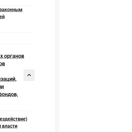
незаконным
ей
х органов
ов
заций,
ли
фондов,
бездействие)
й власти