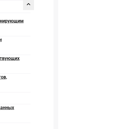
минирующим
и
ствующих
тов,
ванных