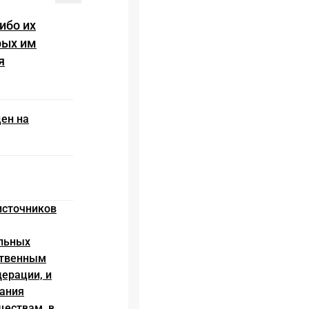
ибо их
рых им
я
цен на
источников
ельных
ственным
ерации, и
вания
ществам, в