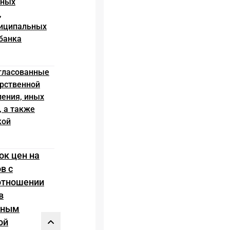
иных
,
ниципальных
банка
огласованные
арственной
ления, иных
 а также
кой
ок цен на
в с
отношении
в
нным
ой