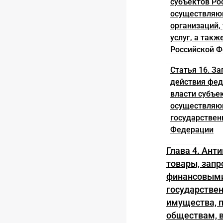
субъектов Ро
осуществляющ
организаций,
услуг, а так
Российской 
Статья 16. З
действия фед
власти субъе
осуществляющ
государствен
Федерации
Глава 4. Ант
товары, запр
финансовыми
государствен
имущества, 
обществам, в