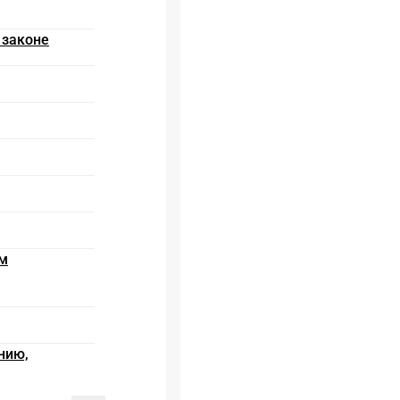
 законе
ям
нию,