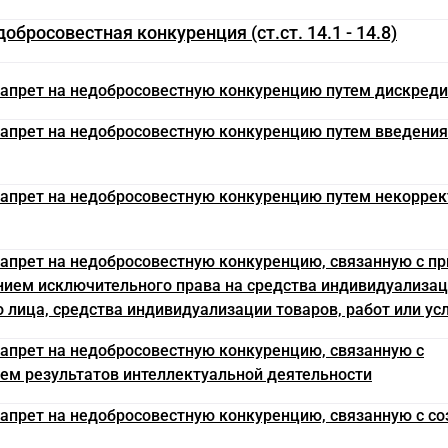
добросовестная конкуренция (ст.ст. 14.1 - 14.8)
 Запрет на недобросовестную конкуренцию путем дискред
 Запрет на недобросовестную конкуренцию путем введения
 Запрет на недобросовестную конкуренцию путем некоррек
 Запрет на недобросовестную конкуренцию, связанную с п
нием исключительного права на средства индивидуализа
 лица, средства индивидуализации товаров, работ или ус
 Запрет на недобросовестную конкуренцию, связанную с
ем результатов интеллектуальной деятельности
 Запрет на недобросовестную конкуренцию, связанную с с