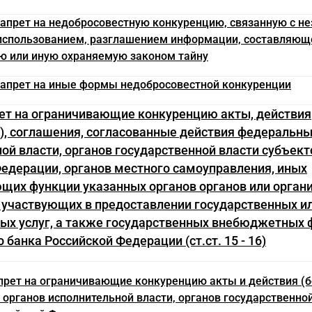
 Запрет на недобросовестную конкуренцию, связанную с 
использованием, разглашением информации, составляющ
 или иную охраняемую законом тайну
 Запрет на иные формы недобросовестной конкуренции
рет на ограничивающие конкуренцию акты, действия
), соглашения, согласованные действия федеральны
ой власти, органов государственной власти субъект
едерации, органов местного самоуправления, иных
щих функции указанных органов органов или органи
 участвующих в предоставлении государственных и
ых услуг, а также государственных внебюджетных 
 банка Российской Федерации (ст.ст. 15 - 16)
апрет на ограничивающие конкуренцию акты и действия (
органов исполнительной власти, органов государственно