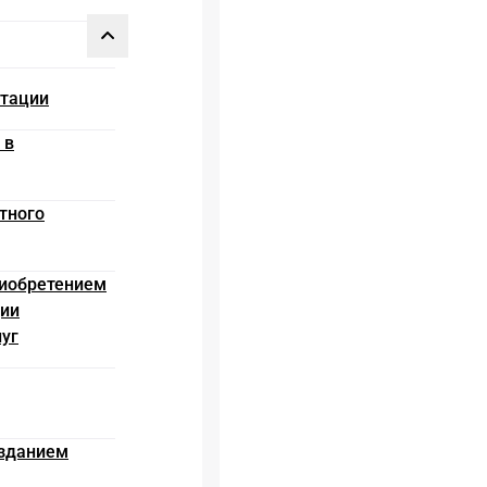
итации
 в
тного
риобретением
ции
луг
озданием