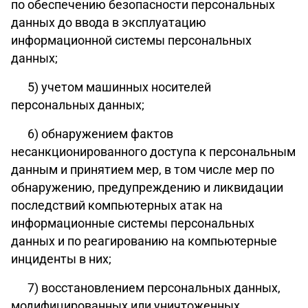
по обеспечению безопасности персональных
данных до ввода в эксплуатацию
информационной системы персональных
данных;
5) учетом машинных носителей
персональных данных;
6) обнаружением фактов
несанкционированного доступа к персональным
данным и принятием мер, в том числе мер по
обнаружению, предупреждению и ликвидации
последствий компьютерных атак на
информационные системы персональных
данных и по реагированию на компьютерные
инциденты в них;
7) восстановлением персональных данных,
модифицированных или уничтоженных