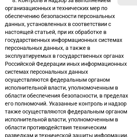
8. Контроль и надзор за выполнением
организационных и технических мер по
обеспечению безопасности персональных
данных, установленных в соответствии с
настоящей статьей, при их обработке в
государственных информационных системах
персональных данных, а также в
эксплуатируемых в государственных органах
Российской Федерации иных информационных
системах персональных данных
осуществляются федеральным органом
исполнительной власти, уполномоченным в
области обеспечения безопасности, в пределах
его полномочий. Указанные контроль и надзор
также осуществляются федеральным органом
исполнительной власти, уполномоченным в
области противодействия техническим
разведкам и технической защиты информации,