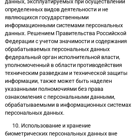
данных, эксплуатируемых при осуществлении
определенных видов деятельности и не
являющихся государственными
информационными системами персональных
данных. Решением Правительства Российской
Федерации с учетом значимости и содержания
обрабатываемых персональных данных
федеральный орган исполнительной власти,
уполномоченный в области противодействия
техническим разведкам и технической защиты
информации, также может быть наделен
указанными полномочиями без права
ознакомления с персональными данными,
обрабатываемыми в информационных системах
персональных данных.
10. Использование и хранение
биометрических персональных данных вне