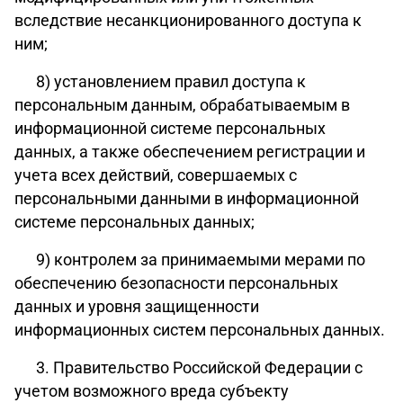
вследствие несанкционированного доступа к
ним;
8) установлением правил доступа к
персональным данным, обрабатываемым в
информационной системе персональных
данных, а также обеспечением регистрации и
учета всех действий, совершаемых с
персональными данными в информационной
системе персональных данных;
9) контролем за принимаемыми мерами по
обеспечению безопасности персональных
данных и уровня защищенности
информационных систем персональных данных.
3. Правительство Российской Федерации с
учетом возможного вреда субъекту