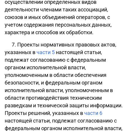
осуществлении определенных видов
деятельности членами таких ассоциаций,
союзов и иных объединений операторов, с
учетом содержания персональных данных,
характера и способов их обработки.
7. Проекты нормативных правовых актов,
указанных в
части 5
настоящей статьи,
подлежат согласованию с федеральным
органом исполнительной власти,
уполномоченным в области обеспечения
безопасности, и федеральным органом
исполнительной власти, уполномоченным в
области противодействия техническим
разведкам и технической защиты информации.
Проекты решений, указанных в
части 6
настоящей статьи, подлежат согласованию с
федеральным органом исполнительной власти,