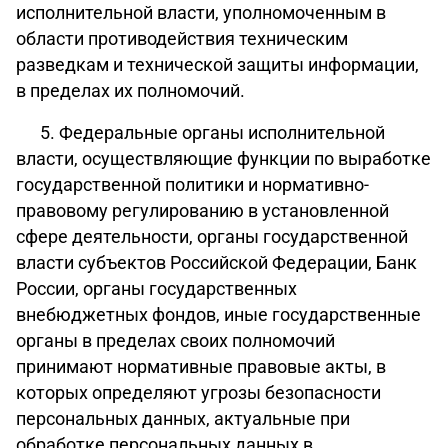
исполнительной власти, уполномоченным в
области противодействия техническим
разведкам и технической защиты информации,
в пределах их полномочий.
5. Федеральные органы исполнительной
власти, осуществляющие функции по выработке
государственной политики и нормативно-
правовому регулированию в установленной
сфере деятельности, органы государственной
власти субъектов Российской Федерации, Банк
России, органы государственных
внебюджетных фондов, иные государственные
органы в пределах своих полномочий
принимают
нормативные правовые акты
, в
которых определяют угрозы безопасности
персональных данных, актуальные при
обработке персональных данных в