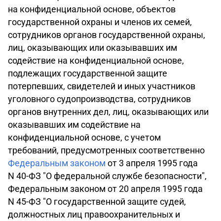
на конфиденциальной основе, объектов
государственной охраны и членов их семей,
сотрудников органов государственной охраны,
лиц, оказывающих или оказывавших им
содействие на конфиденциальной основе,
подлежащих государственной защите
потерпевших, свидетелей и иных участников
уголовного судопроизводства, сотрудников
органов внутренних дел, лиц, оказывающих или
оказывавших им содействие на
конфиденциальной основе, с учетом
требований, предусмотренных соответственно
Федеральным законом
от 3 апреля 1995 года
N 40-ФЗ "О федеральной службе безопасности",
Федеральным законом
от 20 апреля 1995 года
N 45-ФЗ "О государственной защите судей,
должностных лиц правоохранительных и