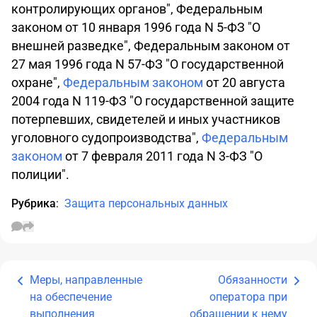
контролирующих органов",
Федеральным
законом
от 10 января 1996 года N 5-ФЗ "О
внешней разведке",
Федеральным законом
от
27 мая 1996 года N 57-ФЗ "О государственной
охране",
Федеральным законом
от 20 августа
2004 года N 119-ФЗ "О государственной защите
потерпевших, свидетелей и иных участников
уголовного судопроизводства",
Федеральным
законом
от 7 февраля 2011 года N 3-ФЗ "О
полиции".
Рубрика
:
Защита персональных данных
Меры, направленные
Обязанности
на обеспечение
оператора при
выполнения
обращении к нему