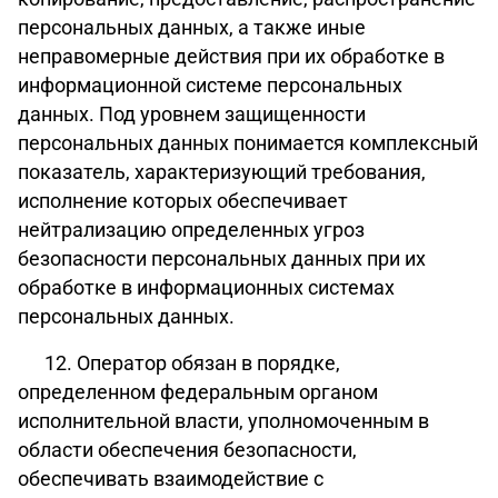
персональных данных, а также иные
неправомерные действия при их обработке в
информационной системе персональных
данных. Под уровнем защищенности
персональных данных понимается комплексный
показатель, характеризующий требования,
исполнение которых обеспечивает
нейтрализацию определенных угроз
безопасности персональных данных при их
обработке в информационных системах
персональных данных.
12. Оператор обязан в
порядке
,
определенном федеральным органом
исполнительной власти, уполномоченным в
области обеспечения безопасности,
обеспечивать взаимодействие с