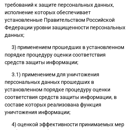
требований к защите персональных данных,
исполнение которых обеспечивает
установленные Правительством Российской
Федерации
уровни защищенности
персональных
данных;
3) применением прошедших в установленном
порядке процедуру оценки соответствия
средств защиты информации;
3.1) применением для уничтожения
персональных данных прошедших в
установленном порядке процедуру оценки
соответствия средств защиты информации, в
составе которых реализована функция
уничтожения информации;
4) оценкой эффективности принимаемых мер