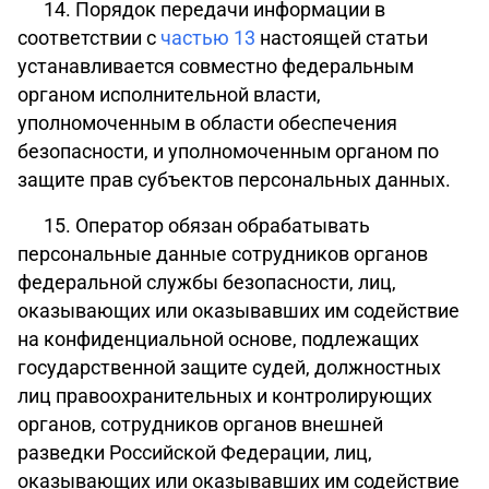
14. Порядок передачи информации в
соответствии с
частью 13
настоящей статьи
устанавливается совместно федеральным
органом исполнительной власти,
уполномоченным в области обеспечения
безопасности, и уполномоченным органом по
защите прав субъектов персональных данных.
15. Оператор обязан обрабатывать
персональные данные сотрудников органов
федеральной службы безопасности, лиц,
оказывающих или оказывавших им содействие
на конфиденциальной основе, подлежащих
государственной защите судей, должностных
лиц правоохранительных и контролирующих
органов, сотрудников органов внешней
разведки Российской Федерации, лиц,
оказывающих или оказывавших им содействие