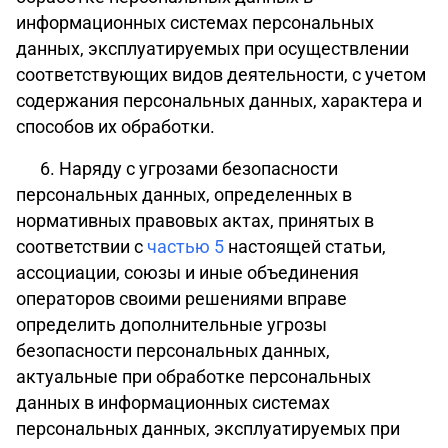
информационных системах персональных
данных, эксплуатируемых при осуществлении
соответствующих видов деятельности, с учетом
содержания персональных данных, характера и
способов их обработки.
6. Наряду с угрозами безопасности
персональных данных, определенных в
нормативных правовых актах, принятых в
соответствии с
частью 5
настоящей статьи,
ассоциации, союзы и иные объединения
операторов своими решениями вправе
определить дополнительные угрозы
безопасности персональных данных,
актуальные при обработке персональных
данных в информационных системах
персональных данных, эксплуатируемых при