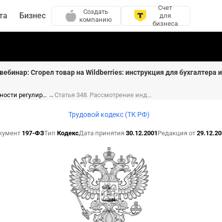
Счет
Создать
та
Бизнес
для
компанию
бизнеса
вебинар: Сгорел товар на Wildberries: инструкция для бухгалтера 
Глава 54. Особенности регулирования труда работников религиозных организаций (ст. 342 - 348)
→
Статья 348. Рассмотрение индивидуальных трудовых споров работников религиозных организаций
Трудовой кодекс (ТК РФ)
кумент
197-ФЗ
Тип
Кодекс
Дата принятия
30.12.2001
Редакция от
29.12.20