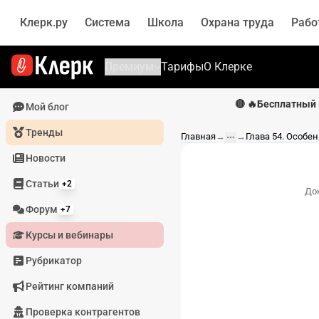
Клерк.ру
Система
Школа
Охрана труда
Рабо
Премиум
Тарифы
О Клерке
🔴 🔥Бесплатный 
Мой блог
Тренды
Главная
→
→
Новости
Статьи
+2
До
Форум
+7
Курсы и вебинары
Рубрикатор
Рейтинг компаний
Проверка контрагентов