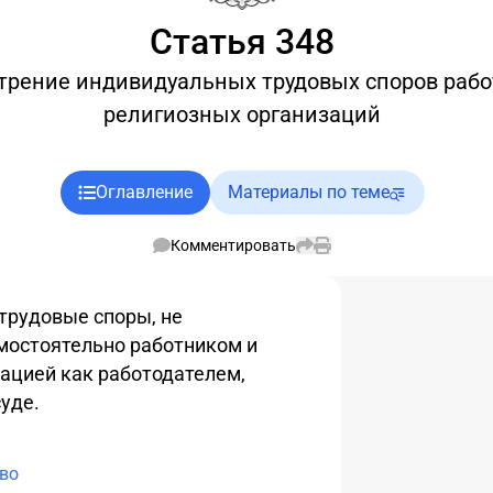
Статья 348
трение индивидуальных трудовых споров раб
религиозных организаций
Оглавление
Материалы по теме
Комментировать
трудовые споры, не
мостоятельно работником и
ацией как работодателем,
суде
.
во