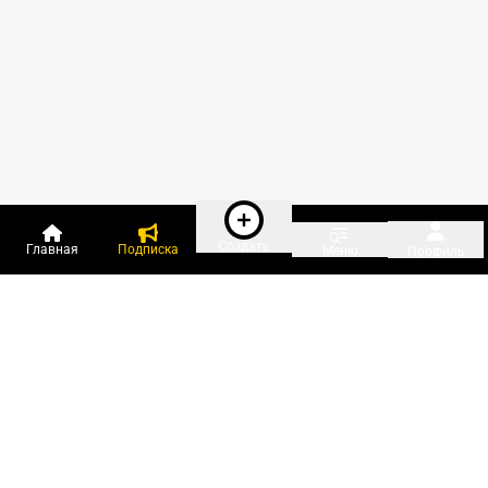
Создать
Главная
Подписка
Меню
Профиль
Пользователи онлайн:
и ещё 414 зарегистрированных и
12 570 гостей
сейчас на «Клерке»
Посмотреть всех