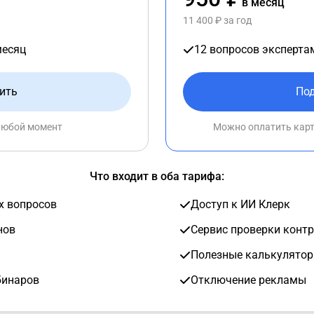
в месяц
11 400 ₽ за год
месяц
12 вопросов эксперта
ить
По
любой момент
Можно оплатить карто
Что входит в оба тарифа:
х вопросов
Доступ к ИИ Клерк
нов
Сервис проверки конт
Полезные калькулятор
бинаров
Отключение рекламы