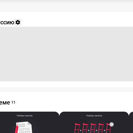
уссию
теме
11