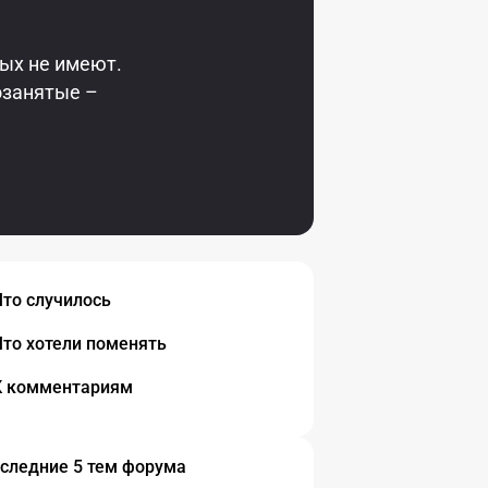
ных не имеют.
озанятые –
Что случилось
Что хотели поменять
К комментариям
следние 5 тем форума