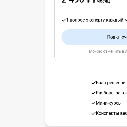
в месяц
1 вопрос эксперту каждый 
Подключ
Можно отменить в 
База решенны
Разборы зако
Мини-курсы
Конспекты ве