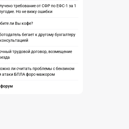
лучено требование от СФР по ЕФС-1 за 1
лугодие. Но не вижу ошибки
бите ли Вы кофе?
ботодатель бегает к другому бухгалтеру
 консультацией
очный трудовой договор, возмещение
оезда
ожно ли считать проблемы с бензином
и атаки БПЛА форс-мажором
 форум