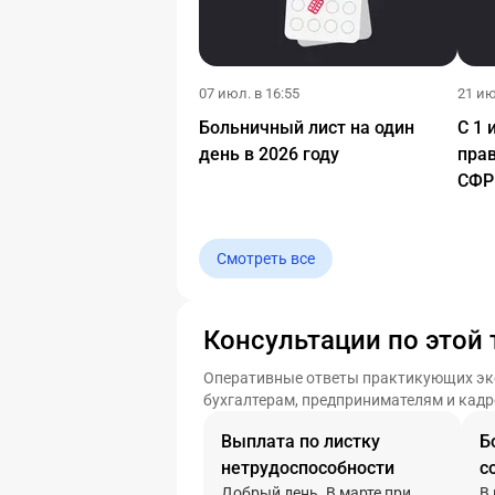
07 июл. в 16:55
21 ию
Больничный лист на один
С 1 
день в 2026 году
пра
СФР
Смотреть все
Консультации по этой 
Оперативные ответы практикующих эксп
бухгалтерам, предпринимателям и кад
Выплата по листку
Б
нетрудоспособности
с
Добрый день. В марте при
В