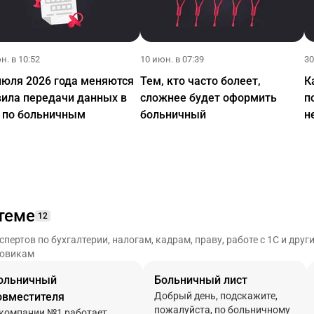
н. в 10:52
10 июн. в 07:39
30
июля 2026 года меняются
Тем, кто часто болеет,
К
вила передачи данных в
сложнее будет оформить
п
 по больничным
больничный
н
теме
12
ертов по бухгалтерии, налогам, кадрам, праву, работе с 1С и дру
ровикам
ольничный
Больничный лист
овместителя
Добрый день, подскажите,
пожалуйста, по больничному
 компании №1 работает