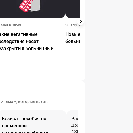
 мая в 08:49
30 апр. в 07:32
акие негативные
Новые правила оформления
оследствия несет
больничных в 2026 году
езакрытый больничный
гим темам, которые важны
Возврат пособия по
Расчет больничного листа
временной
Добрый день, подскажите
пожалуйста при заполнении
нетрудоспособности