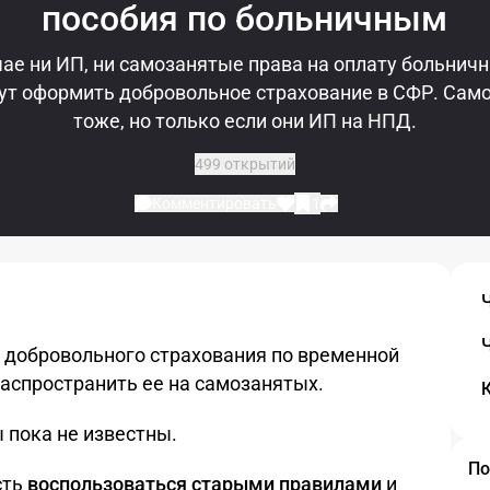
пособия по больничным
ае ни ИП, ни самозанятые права на оплату больнич
ут оформить добровольное страхование в СФР. Сам
тоже, но только если они ИП на НПД.
499 открытий
Комментировать
1
у добровольного страхования по временной
распространить ее на самозанятых.
 пока не известны.
По
сть
воспользоваться старыми правилами
и