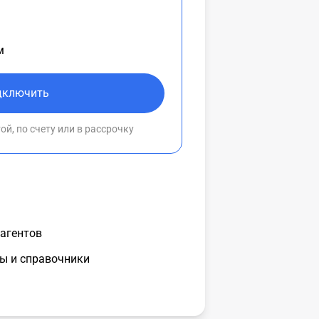
м
дключить
й, по счету или в рассрочку
рагентов
ы и справочники