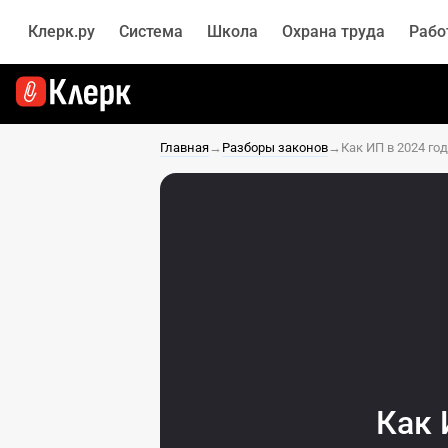
Клерк.ру
Система
Школа
Охрана труда
Рабо
Главная
→
Разборы законов
→
Как 