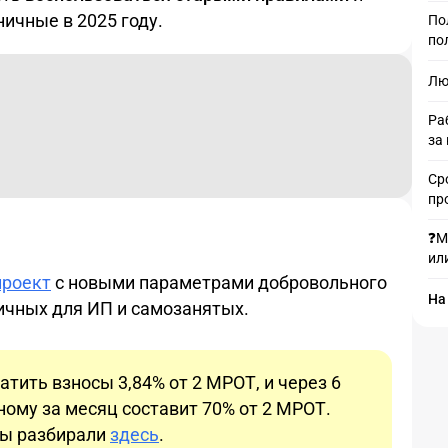
ничные в 2025 году.
По
по
Лю
Ра
за
Ср
пр
❓М
ил
проект
с новыми параметрами добровольного
На
ичных для ИП и самозанятых.
тить взносы 3,84% от 2 МРОТ, и через 6
ному за месяц составит 70% от 2 МРОТ.
мы разбирали
здесь
.