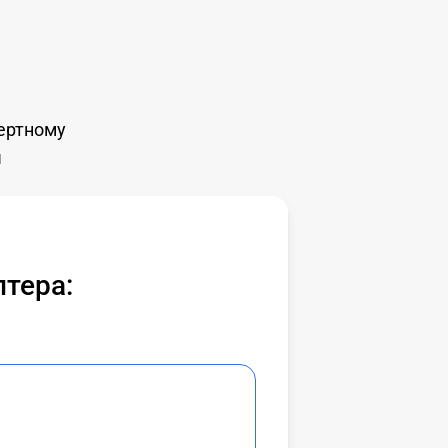
пертному
ы
лтера: