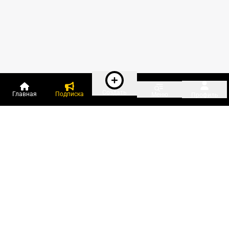
Создать
Главная
Подписка
Меню
Профиль
Пользователи онлайн:
и ещё 50 зарегистрированных и
1 633 гостя
сейчас на «Клерке»
Посмотреть всех