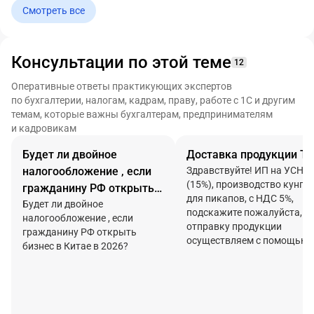
Смотреть все
Консультации по этой теме
12
Оперативные ответы практикующих экспертов
по бухгалтерии, налогам, кадрам, праву, работе с 1С и другим
темам, которые важны бухгалтерам, предпринимателям
и кадровикам
Будет ли двойное
Доставка продукции ТК
налогообложение , если
Здравствуйте! ИП на УСН
(15%), производство кунго
гражданину РФ открыть
для пикапов, с НДС 5%,
бизнес в Китае в 2026?
Будет ли двойное
подскажите пожалуйста,
налогообложение , если
отправку продукции
гражданину РФ открыть
осуществляем с помощью
бизнес в Китае в 2026?
транспортных компаний
(оформляем заявку на сайт
передаем продукцию),
стоимость доставки
включается в стоимость