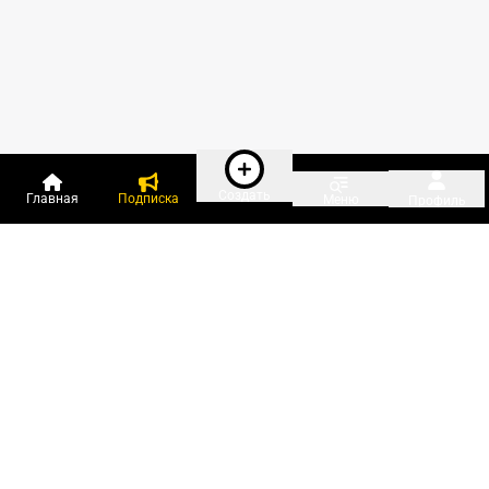
Создать
Главная
Подписка
Меню
Профиль
Пользователи онлайн:
и ещё 576 зарегистрированных и
17 406 гостей
сейчас на «Клерке»
Посмотреть всех