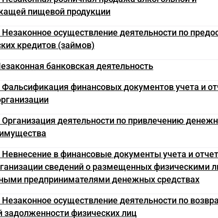
жащей пищевой продукции
. Незаконное осуществление деятельности по пред
ких кредитов (займов)
Незаконная банковская деятельность
. Фальсификация финансовых документов учета и о
организации
. Организация деятельности по привлечению денеж
о имущества
. Невнесение в финансовые документы учета и отче
рганизации сведений о размещенных физическими л
ными предпринимателями денежных средствах
. Незаконное осуществление деятельности по возвр
й задолженности физических лиц