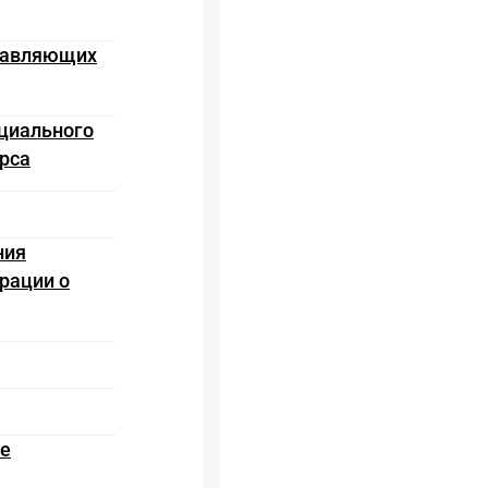
ставляющих
ициального
рса
ния
рации о
ое