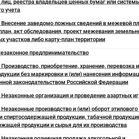
лиц, реестра владельцев ценных бумаг или систем
о учета
. Внесение заведомо ложных сведений в межевой пл
план, акт обследования, проект межевания земельн
х участков либо карту-план территории
 Незаконное предпринимательство
. Производство, приобретение, хранение, перевозка 
одукции без маркировки и (или) нанесения информац
нной законодательством Российской Федерации
. Незаконные организация и проведение азартных иг
. Незаконные производство и (или) оборот этилового 
и спиртосодержащей продукции, табачной продукци
ржащей продукции и сырья для их производства
. Незаконная розничная продажа алкогольной и