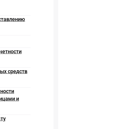
оставлению
тчетности
ных средств
тности
ицами и
ату