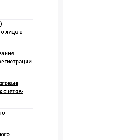
)
о лица в
вания
регистрации
логовые
х счетов-
го
ного