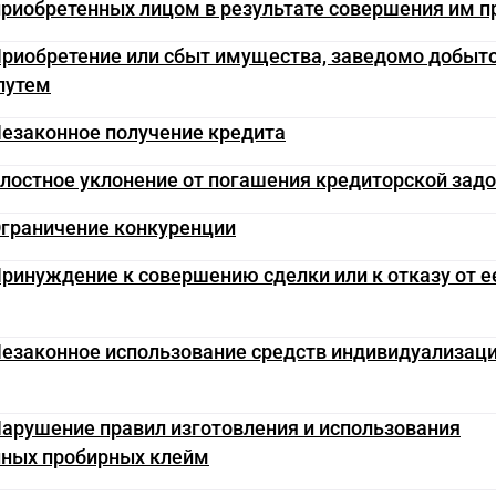
риобретенных лицом в результате совершения им п
Приобретение или сбыт имущества, заведомо добыт
путем
Незаконное получение кредита
Злостное уклонение от погашения кредиторской зад
Ограничение конкуренции
Принуждение к совершению сделки или к отказу от е
Незаконное использование средств индивидуализац
Нарушение правил изготовления и использования
нных пробирных клейм