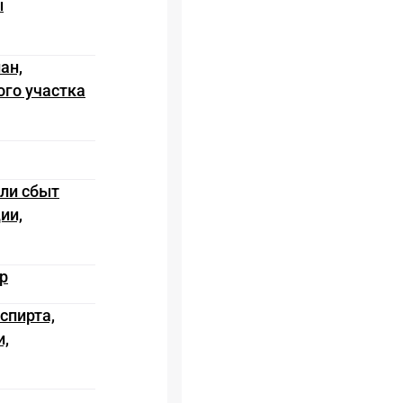
ы
ан,
ого участка
или сбыт
ии,
р
спирта,
и,