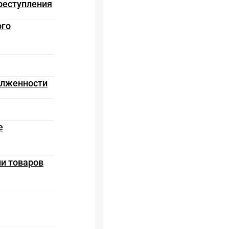
реступления
ого
олженности
е
ии товаров