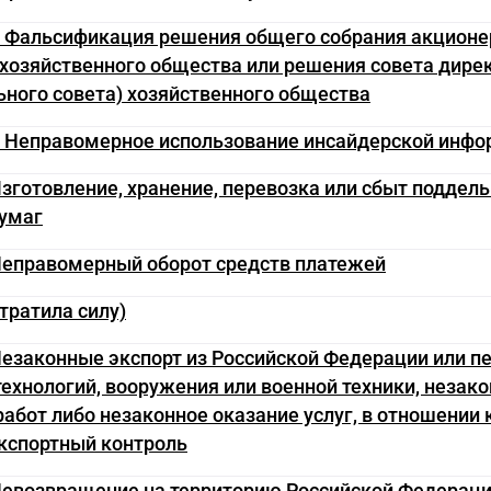
5. Фальсификация решения общего собрания акционе
 хозяйственного общества или решения совета дире
ного совета) хозяйственного общества
6. Неправомерное использование инсайдерской инф
Изготовление, хранение, перевозка или сбыт поддел
бумаг
 Неправомерный оборот средств платежей
утратила силу)
Незаконные экспорт из Российской Федерации или п
технологий, вооружения или военной техники, незак
абот либо незаконное оказание услуг, в отношении
кспортный контроль
 Невозвращение на территорию Российской Федерац