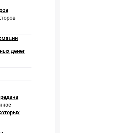
ров
кторов
ормации
ьных денег
ередача
онное
 которых
ии