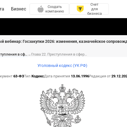
Счет
Создать
та
Бизнес
для
компанию
бизнеса
ый вебинар: Госзакупки 2026: изменения, казначейское сопровож
Раздел VIII. Преступления в сфере экономики (ст. 158-204.2)
→
Глава 22. Преступления в сфере экономической деятельности (ст. 169-200.7)
Уголовный кодекс (УК РФ)
кумент
63-ФЗ
Тип
Кодекс
Дата принятия
13.06.1996
Редакция от
29.12.20