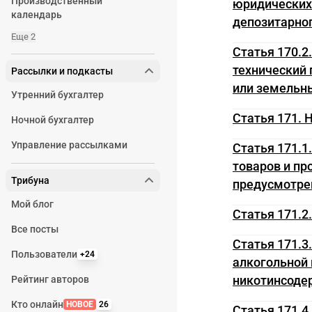
Производственный
юридических 
календарь
депозитарног
Еще 2
Статья 170.2
технический 
Рассылки и подкасты
или земельны
Утренний бухгалтер
Статья 171.
Ночной бухгалтер
Управление рассылками
Статья 171.1
товаров и пр
Трибуна
предусмотре
Мой блог
Статья 171.2
Все посты
Статья 171.3
Пользователи
+24
алкогольной 
никотинсоде
Рейтинг авторов
Кто онлайн
НОВОЕ
26
Статья 171.4