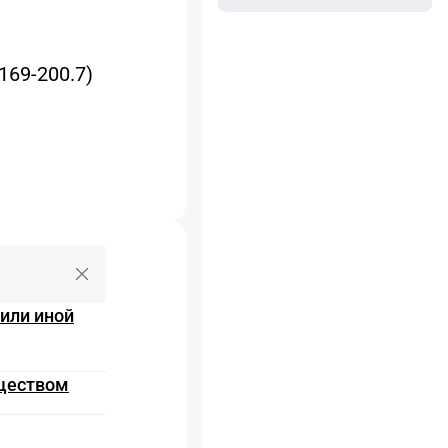
169-200.7)
Очистить поле ввода
или иной
уществом