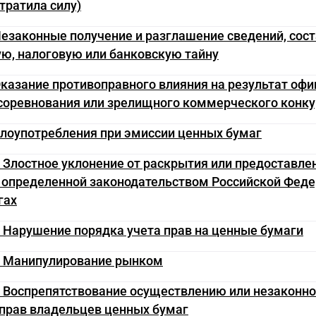
утратила силу)
Незаконные получение и разглашение сведений, со
ю, налоговую или банковскую тайну
Оказание противоправного влияния на результат оф
 соревнования или зрелищного коммерческого конку
Злоупотребления при эмиссии ценных бумаг
. Злостное уклонение от раскрытия или предоставле
 определенной законодательством Российской Феде
гах
. Нарушение порядка учета прав на ценные бумаги
3. Манипулирование рынком
. Воспрепятствование осуществлению или незаконн
 прав владельцев ценных бумаг