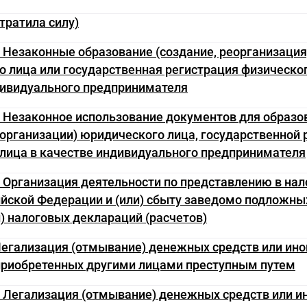
утратила силу)
. Незаконные образование (создание, реорганизация
 лица или государственная регистрация физическог
дивидуального предпринимателя
. Незаконное использование документов для образо
еорганизации) юридического лица, государственной 
лица в качестве индивидуального предпринимателя
. Организация деятельности по представлению в на
йской Федерации и (или) сбыту заведомо подложны
и) налоговых деклараций (расчетов)
Легализация (отмывание) денежных средств или ино
приобретенных другими лицами преступным путем
. Легализация (отмывание) денежных средств или и