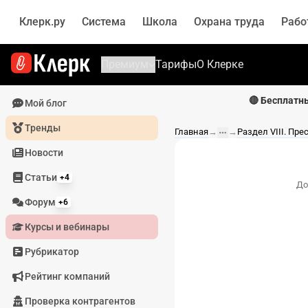
Клерк.ру
Система
Школа
Охрана труда
Рабо
Премиум
Тарифы
О Клерке
🔴 Бесплатн
Мой блог
Тренды
Главная
→
→
Новости
Статьи
+4
До
Форум
+6
Курсы и вебинары
Рубрикатор
Рейтинг компаний
Проверка контрагентов