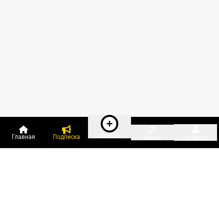
Создать
Главная
Подписка
Меню
Профиль
Пользователи онлайн:
и ещё 111 зарегистрированных и
3 459 гостей