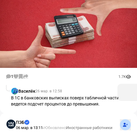
1
1.7K
Василёк
26 мар. в 12:58
В 1С в банковских выписках поверх табличной части
ведется подсчет процентов до превышения.
Подпис
ПЭБ
06 мар. в 13:11
Обновлено
Иностранные работники