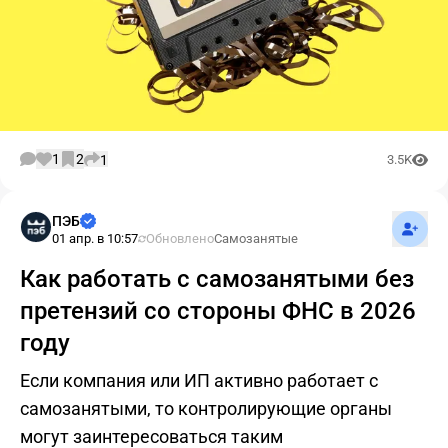
1
2
1
3.5K
Подпис
ПЭБ
01 апр. в 10:57
Обновлено
Самозанятые
Как работать с самозанятыми без
претензий со стороны ФНС в 2026
году
Если компания или ИП активно работает с
самозанятыми, то контролирующие органы
могут заинтересоваться таким