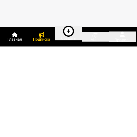
Создать
Главная
Подписка
Меню
Профиль
Пользователи онлайн:
и ещё 111 зарегистрированных и
3 460 гостей
сейчас на «Клерке»
Посмотреть всех
Подписки Клерка
Курсы повышения квалификации
Телефон 8 (800) 300-92-97
Чат поддержки клиентов