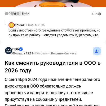
2
6
15
6
4.1K
Ирина
11 мар. в 11:05
И
Если у иностранного гражданина отсутствует прописка, но
он принят на работу — следует уведомить МДВ о том, что
мигрант зарегистрирован по месту жительства на
территории компании. Вместе с уведомлением о прибытии
Подпис
иностранца предоставляют:
ПЭБ
06 мар. в 12:38
Обновлено
Ведение бизнеса
Как сменить руководителя в ООО в
2026 году
С сентября 2024 года назначение генерального
директора в ООО обязательно должен
проверять и заверять нотариус, в том числе
присутствуя на собрании учредителей.
Разобрались в нюансах изменений и составили