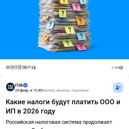
7
18
18
2.3K
Подпис
ПЭБ
24 февр. в 12:40
Налоги, взносы, пошлины
Какие налоги будут платить ООО и
ИП в 2026 году
Российская налоговая система продолжает