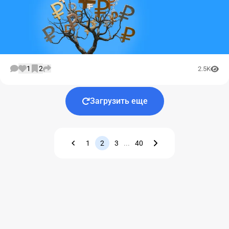
1
2
2.5K
Загрузить еще
1
2
3
...
40
Назад
Вперед