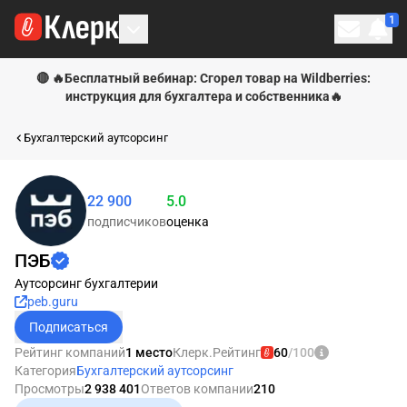
1
Личн
🔴 🔥Бесплатный вебинар: Сгорел товар на Wildberries:
инструкция для бухгалтера и собственника🔥
Бухгалтерский аутсорсинг
22 900
5.0
Рейтинг равен 100
подписчиков
оценка
ПЭБ
Аутсорсинг бухгалтерии
peb.guru
Подписаться
Рейтинг компаний
1 место
Клерк.Рейтинг
60
/100
Категория
Бухгалтерский аутсорсинг
Просмотры
2 938 401
Ответов компании
210