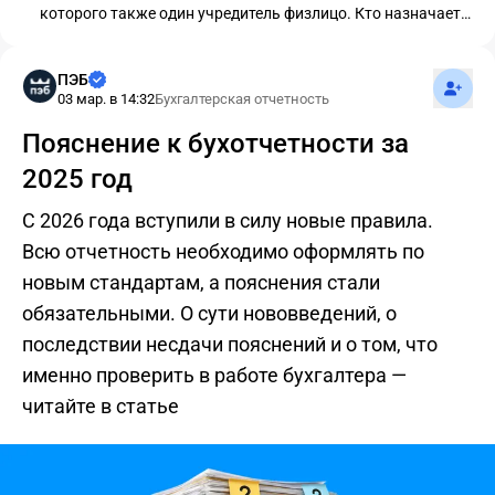
которого также один учредитель физлицо. Кто назначает
директора Общества директор учредителя или сам
учредитель (физлицо)?
Подпис
ПЭБ
03 мар. в 14:32
Бухгалтерская отчетность
Пояснение к бухотчетности за
2025 год
С 2026 года вступили в силу новые правила.
Всю отчетность необходимо оформлять по
новым стандартам, а пояснения стали
обязательными. О сути нововведений, о
последствии несдачи пояснений и о том, что
именно проверить в работе бухгалтера —
читайте в статье