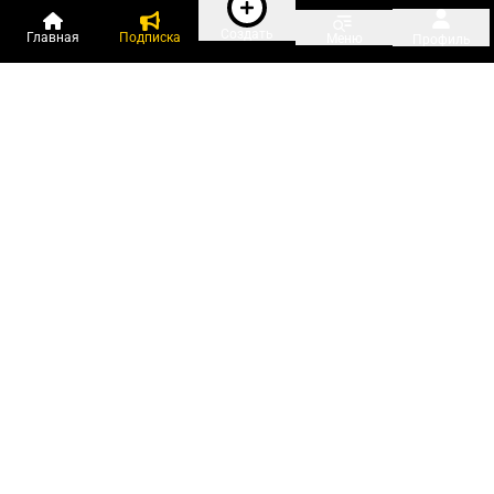
Создать
Главная
Подписка
Меню
Профиль
Пользователи онлайн:
и ещё 142 зарегистрированных и
4 400 гостей
сейчас на «Клерке»
Посмотреть всех
Подписки Клерка
Курсы повышения квалификации
Телефон 8 (800) 300-92-97
Чат поддержки клиентов
Реклама и продвижение
Тарифы «Блогов компаний»
Прайс на рекламу
Заказать рекламу
Мобильная версия:
RuStore
Google Play
App Store