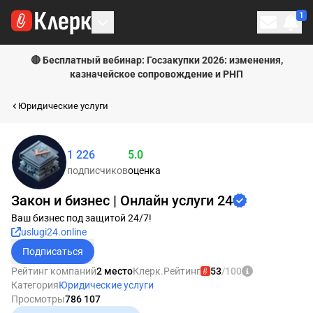
1
Личн
🔴 Бесплатный вебинар: Госзакупки 2026: изменения,
казначейское сопровождение и РНП
Юридические услуги
1 226
5.0
Рейтинг равен 100
подписчиков
оценка
Закон и бизнес | Онлайн услуги 24
Ваш бизнес под защитой 24/7!
uslugi24.online
Подписаться
Рейтинг компаний
2 место
Клерк.Рейтинг
53
/100
Категория
Юридические услуги
Просмотры
786 107