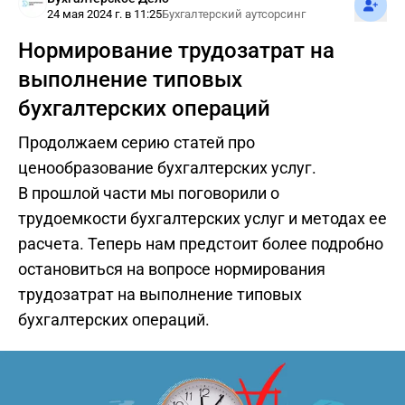
24 мая 2024 г. в 11:25
Бухгалтерский аутсорсинг
другим - ситуационным.
Т.е. не опираться на нормативы, а ориентироваться на
Нормирование трудозатрат на
текущую ситуацию
выполнение типовых
бухгалтерских операций
Продолжаем серию статей про
ценообразование бухгалтерских услуг.
В прошлой части мы поговорили о
трудоемкости бухгалтерских услуг и методах ее
расчета. Теперь нам предстоит более подробно
остановиться на вопросе нормирования
трудозатрат на выполнение типовых
бухгалтерских операций.