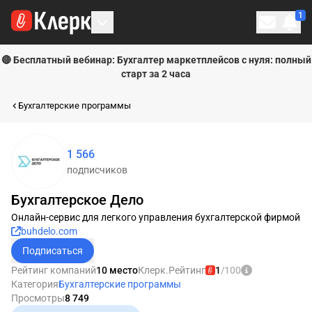
1
Личн
🔴 Бесплатный вебинар: Бухгалтер маркетплейсов с нуля: полный
старт за 2 часа
Бухгалтерские программы
1 566
подписчиков
Бухгалтерское Дело
Онлайн-сервис для легкого управления бухгалтерской фирмой
buhdelo.com
Подписаться
Рейтинг компаний
10 место
Клерк.Рейтинг
1
/100
Категория
Бухгалтерские программы
Просмотры
8 749