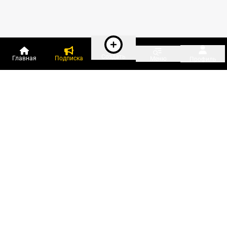
Создать
Главная
Подписка
Меню
Профиль
Пользователи онлайн:
и ещё 166 зарегистрированных и
5 103 гостя
сейчас на «Клерке»
Посмотреть всех
Подписки Клерка
Курсы повышения квалификации
Телефон 8 (800) 300-92-97
Чат поддержки клиентов