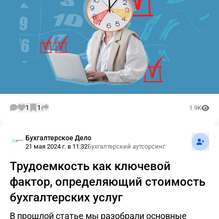
1
1
1.9K
Подпис
Бухгалтерское Дело
21 мая 2024 г. в 11:32
Бухгалтерский аутсорсинг
Трудоемкость как ключевой
фактор, определяющий стоимость
бухгалтерских услуг
В прошлой статье мы разобрали основные