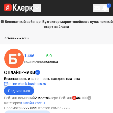
1
Личн
🔴 Бесплатный вебинар: Бухгалтер маркетплейсов с нуля: полный
старт за 2 часа
Онлайн-кассы
1 466
5.0
Рейтинг равен 100
подписчиков
оценка
Онлайн-Чеки
Безопасность и законность каждого платежа
online-check.business.ru
Подписаться
Рейтинг компаний
2 место
Клерк.Рейтинг
46
/100
Категория
Онлайн-кассы
Просмотры
222 866
Ответов компании
8