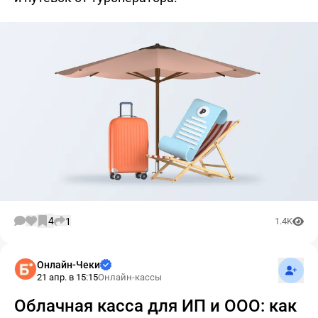
4
1
1.4K
Подпис
Онлайн-Чеки
21 апр. в 15:15
Онлайн-кассы
Облачная касса для ИП и ООО: как