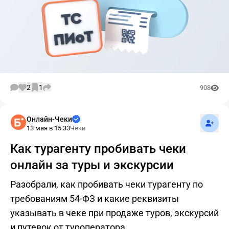
2
1
908
Подпис
Онлайн-Чеки
13 мая в 15:33
Чеки
Как турагенту пробивать чеки
онлайн за туры и экскурсии
Разобрали, как пробивать чеки турагенту по
требованиям 54-ФЗ и какие реквизиты
указывать в чеке при продаже туров, экскурсий
и путевок от туроператора.