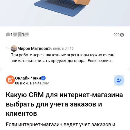
1
1
992
Мирон Матвеев
26 июн. в 04:16
При работе через платежные агрегаторы нужно очень
внимательно читать предмет договора. Если сервис
прописывает, что оказывает только информационно-
технологические услуги (эквайринг), то ККТ обязан
Подпис
применять сам ИП. Если же оформлен полноценный агентс
Онлайн-Чеки
08 июн. в 14:41
CRM
Какую CRM для интернет-магазина
выбрать для учета заказов и
клиентов
Если интернет-магазин ведет учет заказов и