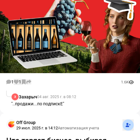
1
1
1.6K
Захарыч
04 авг. 2025 г. в 08:12
З
"..продажи...по подпискЕ"
Подпис
Off Group
29 июл. 2025 г. в 14:12
Автоматизация учета