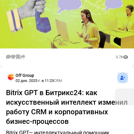
3.7K
Подпис
Off Group
02 дек. 2025 г. в 11:23
CRM
Bitrix GPT в Битрикс24: как
искусственный интеллект изменил
работу CRM и корпоративных
бизнес-процессов
Bitrix GPT— интеллектуальный помощник,