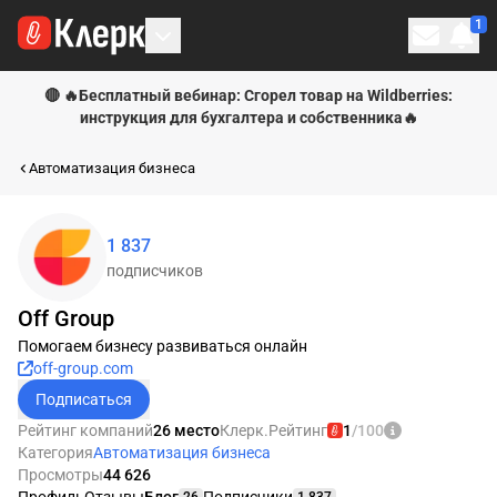
1
Личн
🔴 🔥Бесплатный вебинар: Сгорел товар на Wildberries:
инструкция для бухгалтера и собственника🔥
Автоматизация бизнеса
1 837
подписчиков
Off Group
Помогаем бизнесу развиваться онлайн
off-group.com
Подписаться
Рейтинг компаний
26 место
Клерк.Рейтинг
1
/100
Категория
Автоматизация бизнеса
Просмотры
44 626