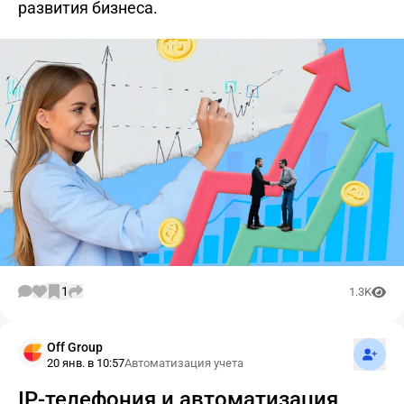
развития бизнеса.
1
1.3K
Подпис
Off Group
20 янв. в 10:57
Автоматизация учета
IP-телефония и автоматизация