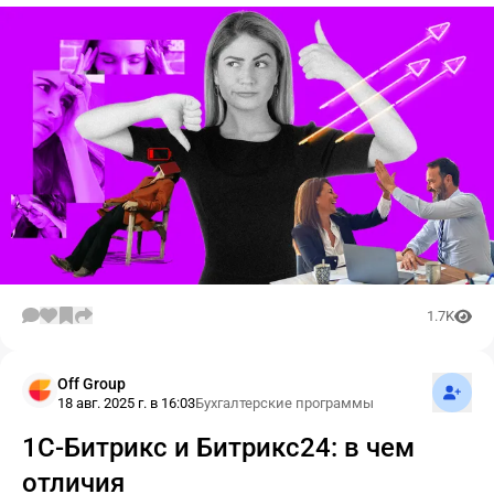
1.7K
Подпис
Off Group
18 авг. 2025 г. в 16:03
Бухгалтерские программы
1С-Битрикс и Битрикс24: в чем
отличия