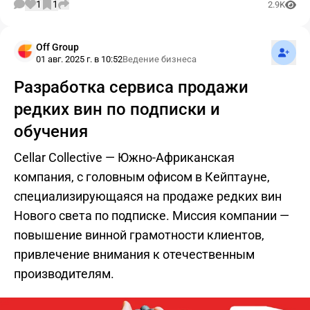
1
1
2.9K
Подпис
Off Group
01 авг. 2025 г. в 10:52
Ведение бизнеса
Разработка сервиса продажи
редких вин по подписки и
обучения
Cellar Collective — Южно-Африканская
компания, с головным офисом в Кейптауне,
специализирующаяся на продаже редких вин
Нового света по подписке. Миссия компании —
повышение винной грамотности клиентов,
привлечение внимания к отечественным
производителям.