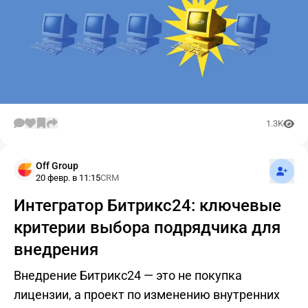
1.3K
Подпис
Off Group
20 февр. в 11:15
CRM
Интегратор Битрикс24: ключевые
критерии выбора подрядчика для
внедрения
Внедрение Битрикс24 — это не покупка
лицензии, а проект по изменению внутренних