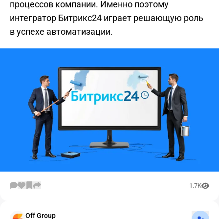
процессов компании. Именно поэтому
интегратор Битрикс24 играет решающую роль
в успехе автоматизации.
1.7K
Подпис
Off Group