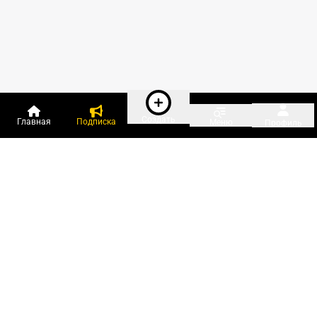
Создать
Главная
Подписка
Меню
Профиль
Пользователи онлайн:
и ещё 126 зарегистрированных и
3 926 гостей
сейчас на «Клерке»
Посмотреть всех