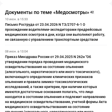
бухгалтерском и налоговом
учете?
Документы по теме «Медосмотры»
42
10 июн. в 15:33
Письмо Роструда от 23.04.2026 N ТЗ/2707-6-1 О
прохождении водителями-экспедиторами предрейсовых
медицинских осмотров в дни, когда они выполняют работу,
не связанную с управлением транспортным средством
08 июн. в 13:04
Приказ Минздрава России от 29.04.2025 N 262н "Об
утверждении порядка проведения медицинского
освидетельствования на состояние опьянения
(алкогольного, наркотического или иного токсического),
включающего определение клинических признаков
опьянения и правила химико-токсикологических
исследований, а также критерии, при наличии которых
имеются достаточные основания полагать, что лицо
находится в состоянии опьянения и подлежит направлению
на медицинское освидетельствование, учетной формы Акта
медицинского освидетельствования на состояние
опьянения (алкогольного, наркотического или иного