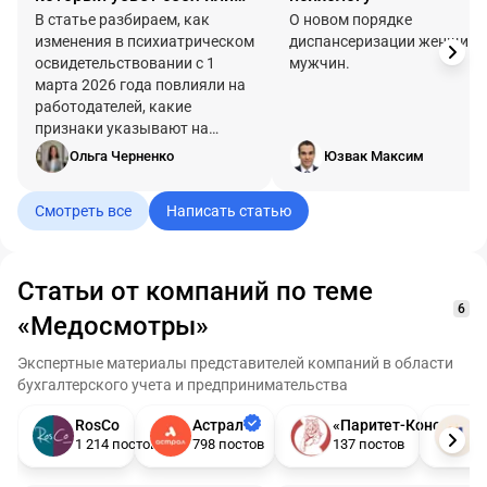
других завтра
В статье разбираем, как
О новом порядке
изменения в психиатрическом
диспансеризации женщин 
освидетельствовании с 1
мужчин.
марта 2026 года повлияли на
работодателей, какие
признаки указывают на
опасное психическое
Ольга Черненко
Юзвак Максим
состояние сотрудника, что
делать, чтобы не стать
Смотреть все
Написать статью
фигурантом уголовного дела.
Статьи от компаний по теме
6
«Медосмотры»
Экспертные материалы представителей компаний в области
бухгалтерского учета и предпринимательства
RosCo
Астрал
«Паритет-Консалт»
А
1 214 постов
798 постов
137 постов
1