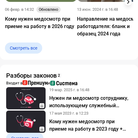
06 февр. в 14:32
13 июн. 2024 г. в 16:48
Обновлено
Кому нужен медосмотр при
Направление на медосмо
приеме на работу в 2026 году
работодателя: бланк и
образец 2024 года
Смотреть все
Разборы законов
2
Входит в
и
19 мар. 2025 г. в 16:48
Нужен ли медосмотр сотруднику,
использующему служебный
автомобиль
17 мая 2023 г. в 12:23
Кому нужен медосмотр при
приеме на работу в 2023 году +
перечень