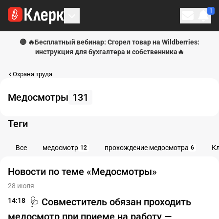
1
Личн
🔴 🔥Бесплатный вебинар: Сгорел товар на Wildberries:
инструкция для бухгалтера и собственника🔥
Охрана труда
Медосмотры
131
Теги
Все
медосмотр
прохождение медосмотра
К
12
6
Новости по теме «Медосмотры»
28 июля
🩺 Совместитель обязан проходить
14:18
медосмотр при приеме на работу —