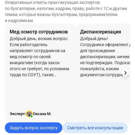
Оперативные ответы практикующих экспертов
по бухгалтерии, налогам, кадрам, праву, работе с 1С и другим
темам, которые важны бухгалтерам, предпринимателям
и кадровикам
Мед осмотр сотрудников
Диспансеризация
Добрый день, возник вопрос:
Добрый день!
Если работодатель
Сотрудники оформляют де
направляет сотрудников на
для прохождения
мед осмотр по своей
диспансеризации, ничем эт
инициативе (когда закон
не подтверждая. Подскажи
этого не требует, по условиям
пожалуйста, каким
труда по СОУТ), такие
документом сотрудник
затраты
нельзя
учесть в
должен подтверждать
налоговых расходах
диспансеризацию? И нужн
(например офисных
ли это подтверждать?.
сотрудников). Мы направить
Периодичность этих дней,
хотим офисных сотрудников и
например ноябрь 2025 -
ауп (им не положен
ноябрь 2026? Сотрудник
Эксперт:
Оксана М.
обязательный периодический
оформлял день в ноябре 2025
по СОУТ). Как правильно
года и день в марте 2026 го
Задать вопрос эксперту
Смотреть все консультации
учесть такие расходы в
Это законно или нет?