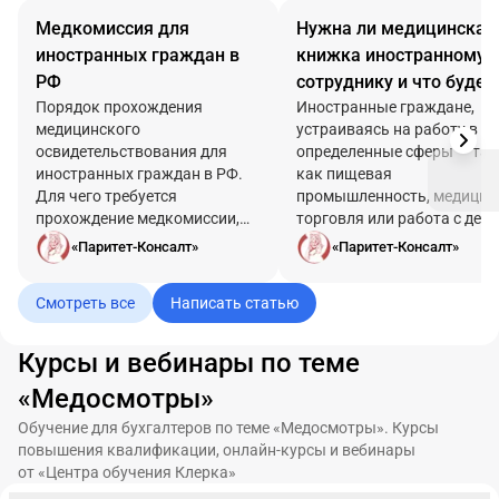
Медкомиссия для
Нужна ли медицинская
иностранных граждан в
книжка иностранному
РФ
сотруднику и что будет,
Порядок прохождения
если ее нет
Иностранные граждане,
медицинского
устраиваясь на работу в
освидетельствования для
определенные сферы — так
иностранных граждан в РФ.
как пищевая
Для чего требуется
промышленность, медицин
прохождение медкомиссии,
торговля или работа с дет
кто обязан ее пройти и для
— обязаны предоставить
«Паритет-Консалт»
«Паритет-Консалт»
каких документов (ВНЖ, РВП,
медицинскую книжку. Это
патент) она необходима.
правило распространяется
Смотреть все
Написать статью
Расскажем о том, где можно
всех, вне зависимости от
пройти обследование, в какие
гражданства.
сроки и как действовать
Курсы и вебинары по теме
поэтапно: от подготовки
«Медосмотры»
документов до передачи
результатов в МВД.
Обучение для бухгалтеров по теме «Медосмотры». Курсы
повышения квалификации, онлайн-курсы и вебинары
от «Центра обучения Клерка»