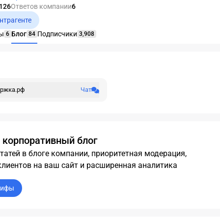
 126
Ответов компании
6
онтрагенте
ы
Блог
Подписчики
6
84
3,908
ржка.рф
Чат
 корпоративный блог
татей в блоге компании, приоритетная модерация,
клиентов на ваш сайт и расширенная аналитика
рифы