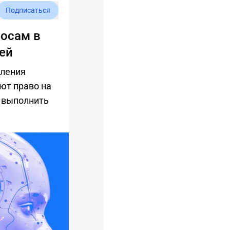
Подписаться
носам в
лей
сления
ют право на
о выполнить