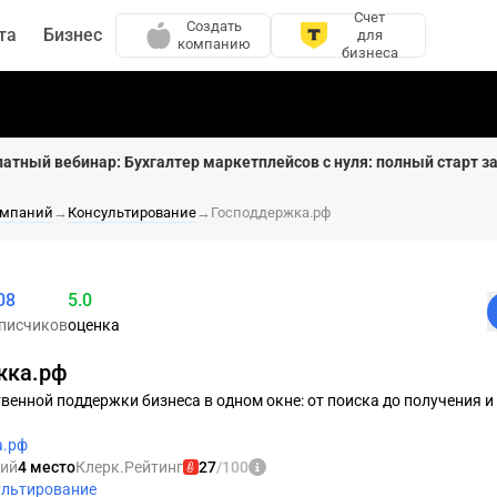
Счет
Создать
та
Бизнес
для
компанию
бизнеса
латный вебинар: Бухгалтер маркетплейсов с нуля: полный старт за
омпаний
→
Консультирование
→
Господдержка.рф
08
5.0
Рейтинг равен 100
писчиков
оценка
жка.рф
венной поддержки бизнеса в одном окне: от поиска до получения и
а.рф
ний
4 место
Клерк.Рейтинг
27
/100
ультирование