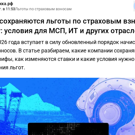
жка.рф
. в 11:53
Льготы по страховым взносам
 сохраняются льготы по страховым вз
: условия для МСП, ИТ и других отрас
026 года вступает в силу обновленный порядок начи
носов. В статье разбираем, какие компании сохраня
рифы, как изменяются ставки и какие условия нужн
ния льгот.