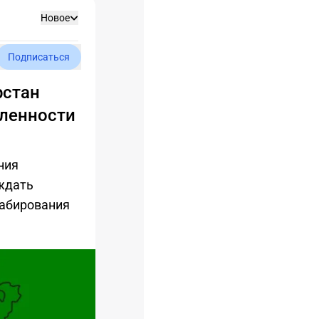
Новое
Подписаться
рстан
ленности
ния
ждать
табирования