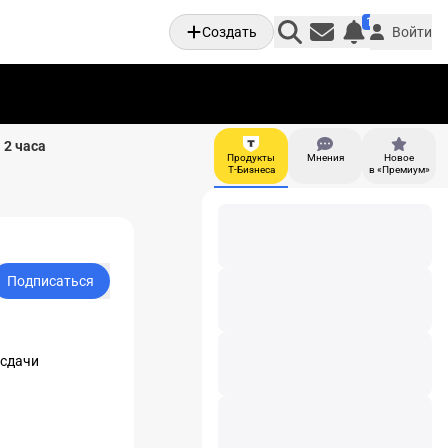
1
Создать
Войти
Личные увед
 2 часа
Продукты
Мнения
Новое
И
Т-Бизнеса
в «Премиум»
Подписаться
 сдачи