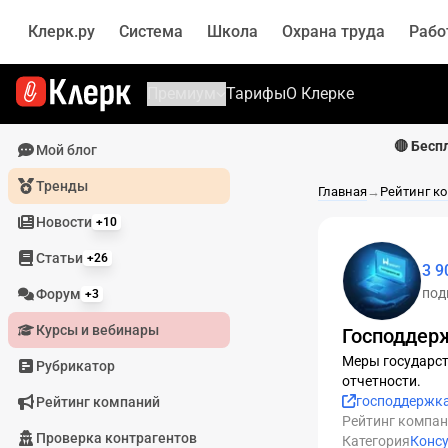
Клерк.ру
Система
Школа
Охрана труда
Рабо
Премиум
Тарифы
О Клерке
🔴 Бесп
Мой блог
Тренды
Главная
→
Рейтинг к
Новости
+10
Статьи
+26
3 9
под
Форум
+3
Курсы и вебинары
Господдер
Меры государст
Рубрикатор
отчетности.
господдержк
Рейтинг компаний
Рейтинг компа
Проверка контрагентов
Категория
Конс