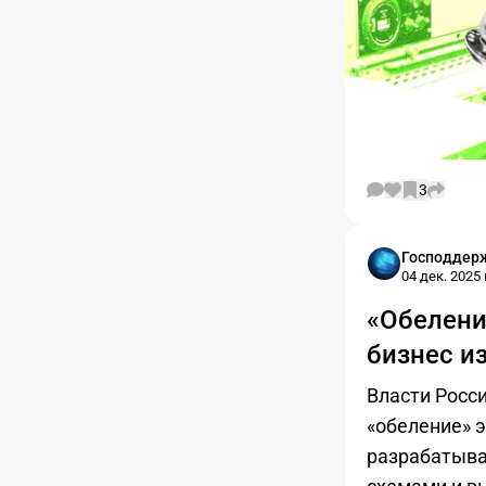
3
Господдер
04 дек. 2025 г
«Обелени
бизнес из
Власти Росс
«обеление» 
разрабатыва