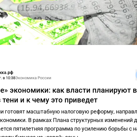
жка.рф
. в 10:38
Экономика России
е» экономики: как власти планируют 
 тени и к чему это приведет
ии готовят масштабную налоговую реформу, направ
экономики. В рамках Плана структурных изменений д
ется пятилетняя программа по усилению борьбы с 