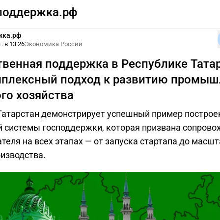
поддержка.рф
жка.рф
. в 13:26
Экономика России
твенная поддержка в Республике Тата
мплексный подход к развитию промыш
ого хозяйства
Татарстан демонстрирует успешный пример построе
 системы господдержки, которая призвана сопрово
теля на всех этапах — от запуска стартапа до масш
оизводства.