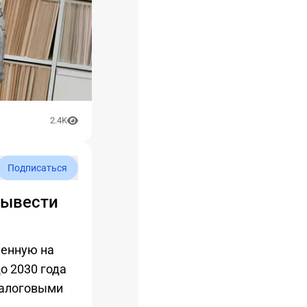
2.4K
Подписаться
вывести
ленную на
о 2030 года
налоговыми