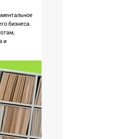
даментальное
го бизнеса.
отам,
в и