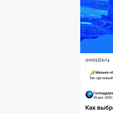
9
2
3
4
Манька-о
Так где новый
Господдер
09 дек. 2025 г
Как выбр