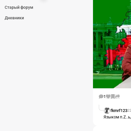
Старый форум
Дневники
1
fkmrf123
22
Языком п.Z..ь