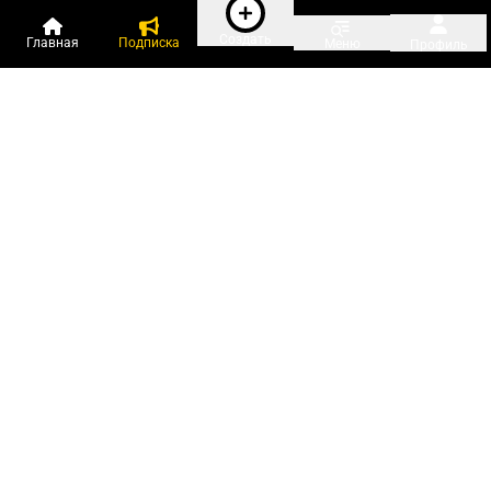
Создать
Главная
Подписка
Меню
Профиль
Пользователи онлайн:
и ещё 140 зарегистрированных и
4 339 гостей
сейчас на «Клерке»
Посмотреть всех
Подписки Клерка
Курсы повышения квалификации
Телефон 8 (800) 300-92-97
Чат поддержки клиентов
Реклама и продвижение
Тарифы «Блогов компаний»
Прайс на рекламу
Заказать рекламу
Мобильная версия:
RuStore
Google Play
App Store