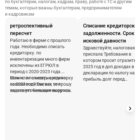
по бухгалтерии, налогам, кадрам, праву, работе с 1С и другим
темам, которые важны бухгалтерам, предпринимателям
и кадровикам
ретроспективный
Списание кредиторско
пересчет
задолженности. Срок
Работаю в фирме с прошлого
исковой давности
года. Необходимо списать
Здравствуйте, налоговая
кредиторку. по
прислала Требование в
инвентаризации много фирм
котором просит отразить з
исключены из ЕГРЮЛ в
2025 год в доп доходах в
период с 2020-2023 года.
декларации по налогу на
Можно ли списать кредиторку
Если что-то неверно или не
прибыль долг перед
за 2023 год? Так как это
совсем все излагаю, то прошу
кредитором который был
позволяет большая выручка.
задать уточняющие вопросы.
исключен из ЕГРЮЛ.
Если в через баланс, через Бу
Трехлетний срок наступит
ретроспективно то через счет
только в 2026 году, поэтом
84. А как же тогда быть с НУ,
мы не списывали ранее (не
пересдавать прибыль?
отслеживали открыты
контрагенты или закрылис
можно ли при ответе на
Требование опираться на 3