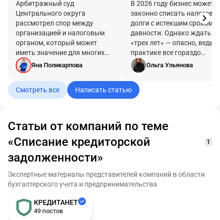
новая позиция суда
Арбитражный суд
бизнесу списать
В 2026 году бизнес может
Центрального округа
законно списать налоговы
налоговые долги
рассмотрел спор между
долги с истекшим сроком
организацией и налоговым
давности. Однако ждать
органом, который может
«трех лет» — опасно, ведь н
иметь значение для многих
практике все гораздо
компаний, имеющих
сложнее. Разбираем на
Яна Поликарпова
Ольга Ульянова
длительную кредиторскую
конкретных примерах, как
задолженность перед
проверить сроки и добитьс
Смотреть все
Написать статью
контрагентами.
списания.
Статьи от компаний по теме
«Списание кредиторской
1
задолженности»
Экспертные материалы представителей компаний в области
бухгалтерского учета и предпринимательства
КРЕДИТАНЕТ
49 постов