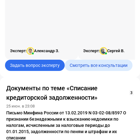
летний срок исковой
давности, или налоговая
права и у нас была именно
обязанность отразить дохо
2025 году?
Эксперт:
Александр З.
Эксперт:
Сергей В.
Задать вопрос эксперту
Смотреть все консультации
Документы по теме «Списание
3
кредиторской задолженности»
25 июн. в 23:08
Письмо Минфина России от 13.02.2019 N 03-02-08/8597 О
признании безнадежными к взысканию недоимки по
налогам, исчисленным за налоговые периоды до
01.01.2015, задолженности по пеням и штрафам и их
списании