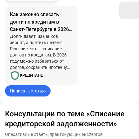
Как законно списать
долги по кредитам в
Санкт-Петербурге в 2026
году
Долги давят, из банков
звонят, а платить нечем?
Решение есть — списание
долгов по кредитам. В 2026
году можно избавиться от
долгов, сохранить ипотечную
квартиру и все базовое
КРЕДИТАНЕТ
имущество. Узнайте, как это
правильно сделать в 2026
Написать статью
году, и верните себе
спокойствие и уверенность в
завтрашнем дне.
Консультации по теме «Списание
кредиторской задолженности»
Оперативные ответы практикующих экспертов