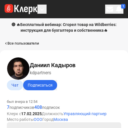
1
Личн
🔴 🔥Бесплатный вебинар: Сгорел товар на Wildberries:
инструкция для бухгалтера и собственника🔥
Все пользователи
Даниил Кадыров
kdpartners
Чат
Подписаться
был вчера в 12:54
7
408
подписчиков
подписок
Клерк с
17.02.2025
Должность
Управляющий партнер
Место работы
ООО
Город
Москва