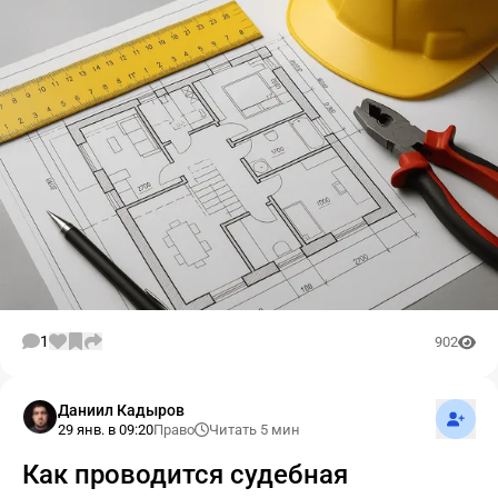
1
902
Подпис
Даниил Кадыров
29 янв. в 09:20
Право
Читать 5 мин
Как проводится судебная