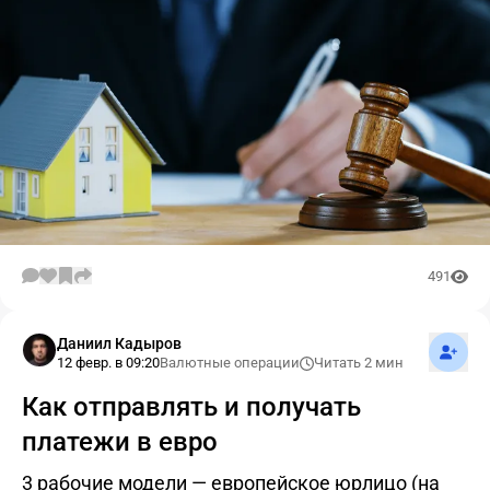
491
Подпис
Даниил Кадыров
12 февр. в 09:20
Валютные операции
Читать 2 мин
Как отправлять и получать
платежи в евро
3 рабочие модели — европейское юрлицо (на