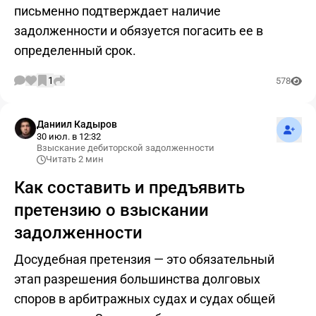
письменно подтверждает наличие
задолженности и обязуется погасить ее в
определенный срок.
1
578
Подпис
Даниил Кадыров
30 июл. в 12:32
Взыскание дебиторской задолженности
Читать 2 мин
Как составить и предъявить
претензию о взыскании
задолженности
Досудебная претензия — это обязательный
этап разрешения большинства долговых
споров в арбитражных судах и судах общей