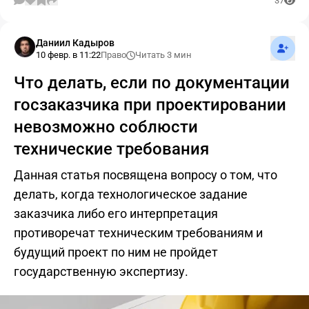
37
Подпис
Даниил Кадыров
10 февр. в 11:22
Право
Читать 3 мин
Что делать, если по документации
госзаказчика при проектировании
невозможно соблюсти
технические требования
Данная статья посвящена вопросу о том, что
делать, когда технологическое задание
заказчика либо его интерпретация
противоречат техническим требованиям и
будущий проект по ним не пройдет
государственную экспертизу.