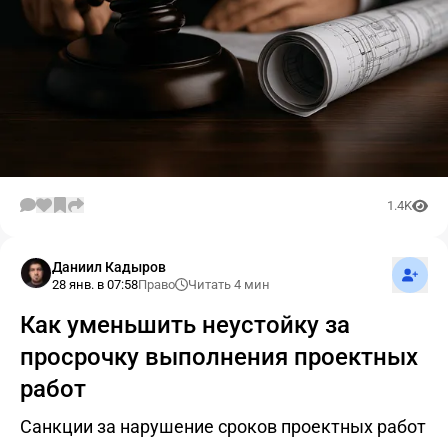
1.4K
Подпис
Даниил Кадыров
28 янв. в 07:58
Право
Читать 4 мин
Как уменьшить неустойку за
просрочку выполнения проектных
работ
Санкции за нарушение сроков проектных работ