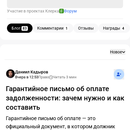
Участие в проектах Клерка
Форум
Блог
Комментарии
Отзывы
Награды
83
1
4
Блог
Новое
Подпис
Даниил Кадыров
Вчера в 12:53
Право
Читать 3 мин
Гарантийное письмо об оплате
задолженности: зачем нужно и как
составить
Гарантийное письмо об оплате — это
официальный документ, в котором должник