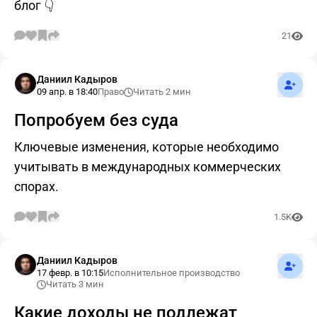
блог 👇
21
Подпис
Даниил Кадыров
09 апр. в 18:40
Право
Читать 2 мин
Попробуем без суда
Ключевые изменения, которые необходимо
учитывать в международных коммерческих
спорах.
1.5K
Подпис
Даниил Кадыров
17 февр. в 10:15
Исполнительное производство
Читать 3 мин
Какие доходы не подлежат