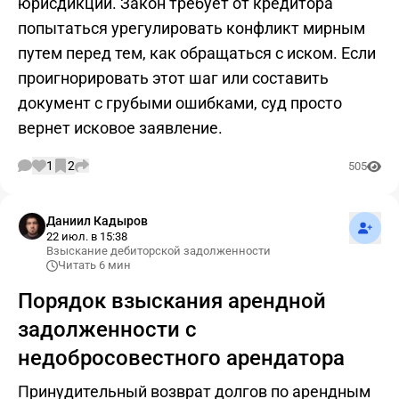
юрисдикции. Закон требует от кредитора
попытаться урегулировать конфликт мирным
путем перед тем, как обращаться с иском. Если
проигнорировать этот шаг или составить
документ с грубыми ошибками, суд просто
вернет исковое заявление.
1
2
505
Подпис
Даниил Кадыров
22 июл. в 15:38
Взыскание дебиторской задолженности
Читать 6 мин
Порядок взыскания арендной
задолженности с
недобросовестного арендатора
Принудительный возврат долгов по арендным