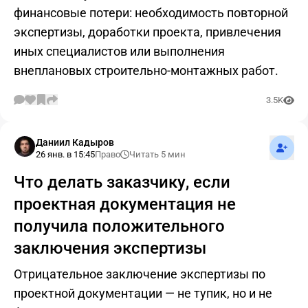
финансовые потери: необходимость повторной
экспертизы, доработки проекта, привлечения
иных специалистов или выполнения
внеплановых строительно-монтажных работ.
3.5K
Подпис
Даниил Кадыров
26 янв. в 15:45
Право
Читать 5 мин
Что делать заказчику, если
проектная документация не
получила положительного
заключения экспертизы
Отрицательное заключение экспертизы по
проектной документации — не тупик, но и не