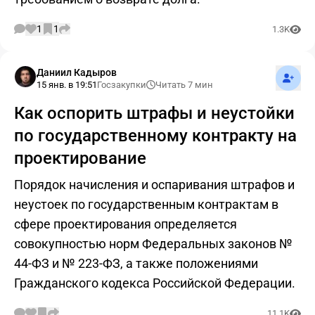
1
1
1.3K
Подпис
Даниил Кадыров
15 янв. в 19:51
Госзакупки
Читать 7 мин
Как оспорить штрафы и неустойки
по государственному контракту на
проектирование
Порядок начисления и оспаривания штрафов и
неустоек по государственным контрактам в
сфере проектирования определяется
совокупностью норм Федеральных законов №
44-ФЗ и № 223-ФЗ, а также положениями
Гражданского кодекса Российской Федерации.
11.1K