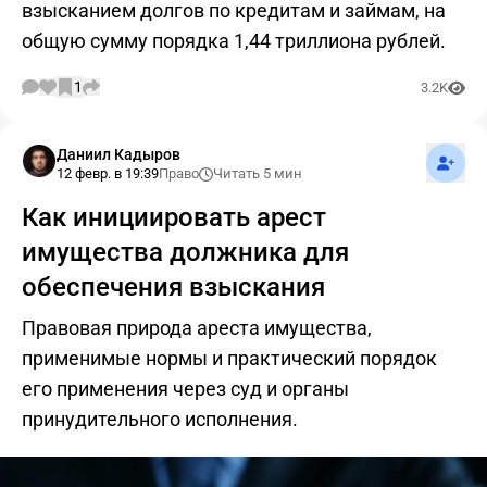
взысканием долгов по кредитам и займам, на
общую сумму порядка 1,44 триллиона рублей.
1
3.2K
Подпис
Даниил Кадыров
12 февр. в 19:39
Право
Читать 5 мин
Как инициировать арест
имущества должника для
обеспечения взыскания
Правовая природа ареста имущества,
применимые нормы и практический порядок
его применения через суд и органы
принудительного исполнения.