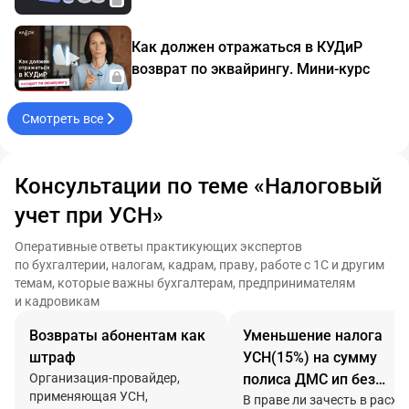
Как должен отражаться в КУДиР
возврат по эквайрингу. Мини-курс
Смотреть все
Консультации по теме «Налоговый
учет при УСН»
Оперативные ответы практикующих экспертов
по бухгалтерии, налогам, кадрам, праву, работе с 1С и другим
темам, которые важны бухгалтерам, предпринимателям
и кадровикам
Возвраты абонентам как
Уменьшение налога
штраф
УСН(15%) на сумму
Организация-провайдер,
полиса ДМС ип без
применяющая УСН,
работников
В праве ли зачесть в расхо