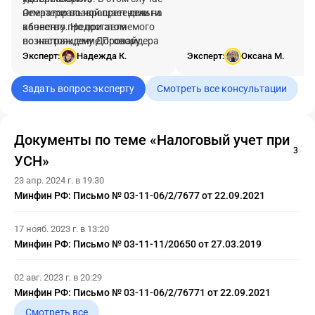
Оператор возвращает деньги
нематериальной претензии на
абоненту. Но при этом
качество предоставляемого
вознаграждение Провайдера
по настоящему Договору
уменьшается на эту сумму.
Контента или условия
Эксперт:
Надежда К.
Эксперт:
Оксана М.
обслуживания Провайдера, а
также в случае, если
Задать вопрос эксперту
Смотреть все консультации
Провайдер не удовлетворил
запрос Абонента об отказе от
Контента (в том числе, если
Документы по теме «Налоговый учет при
запрос Абонента передан
3
через Оператора) Провайдер
УСН»
обязуется возместить
23 апр. 2024 г. в 19:30
Оператору понесенный
Минфин РФ: Письмо № 03-11-06/2/7677 от 22.09.2021
документально
подтвержденный ущерб в
случае признания
17 нояб. 2023 г. в 13:20
обоснованности претензий
Минфин РФ: Письмо № 03-11-11/20650 от 27.03.2019
Абонента и вины
Провайдера»
02 авг. 2023 г. в 20:29
Минфин РФ: Письмо № 03-11-06/2/76771 от 22.09.2021
Смотреть все