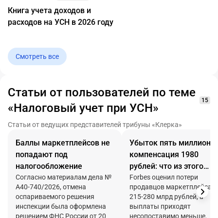
Книга учета доходов и
расходов на УСН в 2026 году
Смотреть все
Статьи от пользователей по теме
15
«Налоговый учет при УСН»
Статьи от ведущих представителей трибуны «Клерка»
Баллы маркетплейсов не
Убыток пять миллионов
попадают под
компенсация 1980
налогообложение
рублей: что из этого
Согласно материалам дела №
попадает в учет
Forbes оценил потери
А40-740/2026, отмена
продавцов маркетплейса в
оспариваемого решения
215-280 млрд рублей, а
инспекции была оформлена
выплаты приходят
решением ФНС России от 20
несопоставимо меньше.