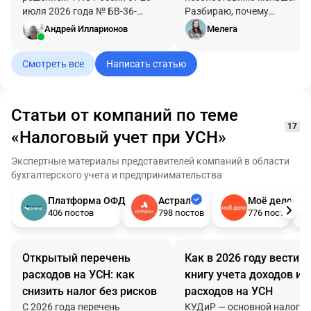
июля 2026 года № БВ-36-
Разбираю, почему
9/6205@. Это решение
компенсация и убыток это 
Андрей Илларионов
Мелега
отменило в порядке пункта 3
разные величины, что
статьи 31 НК РФ
признается доходом, что
Смотреть все
Написать статью
оспариваемое решение
можно поставить в расход
нижестоящей инспекции от 31
после поправок 2026 года 
июля 2025 года № 18-15/2997.
почему согласие с расчето
личном кабинете стоит
Статьи от компаний по теме
проверять до подписания.
17
«Налоговый учет при УСН»
Экспертные материалы представителей компаний в области
бухгалтерского учета и предпринимательства
Платформа ОФД
Астрал
Моё дело
406 постов
798 постов
776 постов
Открытый перечень
Как в 2026 году вести
расходов на УСН: как
книгу учета доходов и
снизить налог без рисков
расходов на УСН
С 2026 года перечень
КУДиР — основной налого