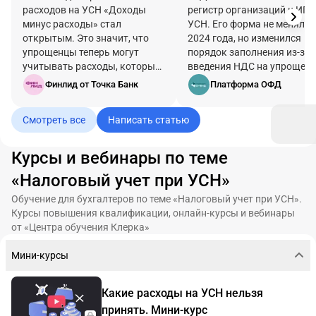
расходов на УСН «Доходы
регистр организаций и ИП 
минус расходы» стал
УСН. Его форма не менялас
открытым. Это значит, что
2024 года, но изменился
упрощенцы теперь могут
порядок заполнения из-за
учитывать расходы, которые
введения НДС на упрощенк
раньше было нельзя. Но это
Разберем, как вести КУДиР
Финлид от Точка Банк
Платформа ОФД
не значит, что списывать
УСН, зачем это нужно и что
можно все подряд. Вместе с
учесть при заполнении в 2
Смотреть все
Написать статью
экспертом Надеждой
году.
Самковой разбираем, как
работать по новым правилам
Курсы и вебинары по теме
и не получить доначисления
«Налоговый учет при УСН»
от налоговой.
Обучение для бухгалтеров по теме «Налоговый учет при УСН».
Курсы повышения квалификации, онлайн-курсы и вебинары
от «Центра обучения Клерка»
Мини-курсы
Какие расходы на УСН нельзя
принять. Мини-курс