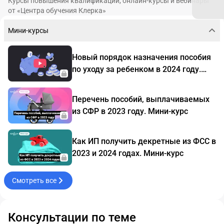
Курсы повышения квалификации, онлайн-курсы и вебинары
от «Центра обучения Клерка»
Мини-курсы
Новый порядок назначения пособия
по уходу за ребенком в 2024 году.
Мини-курс
Перечень пособий, выплачиваемых
из СФР в 2023 году. Мини-курс
Как ИП получить декретные из ФСС в
2023 и 2024 годах. Мини-курс
Смотреть все
Консультации по теме