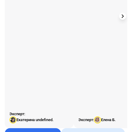
понять как же она считает и
подготовила для себя таблицу
Эксель для расчета данных.
Но меня смущает, что сумма
получается и больше чем в 1С
и больше месячного оклада
сотрудника (премий
практически нет). В онлайн-
калькуляторах сумма тоже
разная получается.
Подскажите, как же
правильно рассчитывать
данные для этой справки или
как посмотреть как считает
1С ?
Эксперт:
Екатерина undefined.
Эксперт:
Елена Б.