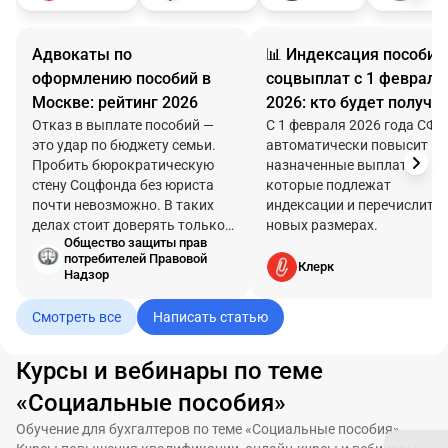
Адвокаты по
📊 Индексация пособий
оформлению пособий в
соцвыплат с 1 февраля
Москве: рейтинг 2026
2026: кто будет получа
Отказ в выплате пособий —
больше и на сколько
С 1 февраля 2026 года СФР
это удар по бюджету семьи.
автоматически повысит вс
Пробить бюрократическую
назначенные выплаты,
стену Соцфонда без юриста
которые подлежат
почти невозможно. В таких
индексации и перечислит и
делах стоит доверять только
новых размерах.
Общество защиты прав
профи. Мы составили рейтинг
потребителей Правовой
лучших адвокатов, чтобы вы
Клерк
Надзор
победили систему и получили
положенные вам от
Смотреть все
Написать статью
государства деньги!
Курсы и вебинары по теме
«Социальные пособия»
Обучение для бухгалтеров по теме «Социальные пособия».