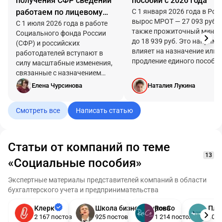
получения СФР сведений
пособии с 2026 года
работаем по лицевому
С 1 января 2026 года в Рос
вырос МРОТ — 27 093 руб.‚ 
счету, а не по запросам
С 1 июля 2026 года в работе
также прожиточный мини
Социального фонда России
до 18 939 руб. Это напрям
(СФР) и российских
влияет на назначение или
работодателей вступают в
продление единого пособи
силу масштабные изменения,
на детей до 17 лет и
связанные с назначением
беременных женщин.
пособий по временной
Елена Чурсинова
Наталия Лукина
Увеличится ли единое
нетрудоспособности
пособие, если его назначил
(больничных), беременности и
Смотреть все
Написать статью
прошлом году?
родам (декретных), а также
ежемесячного пособия по
уходу за ребёнком до 1,5 лет.
Статьи от компаний по теме
13
«Социальные пособия»
Экспертные материалы представителей компаний в области
бухгалтерского учета и предпринимательства
Клерк
Школа бизнеса Турова
RosCo
Пла
2 167 постов
925 постов
1 214 постов
405 