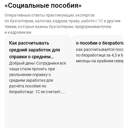
«Социальные пособия»
Оперативные ответы практикующих экспертов
по бухгалтерии, налогам, кадрам, праву, работе с 1С и другим
темам, которые важны бухгалтерам, предпринимателям
и кадровикам
Как рассчитывать
о пособии о безработиц
средний заработок для
как рассчитывается пособ
по безработице за 4,5 и 6
справки о среднем
месяцы на крайнем севере
заработке для расчёта
Добрый день! Сотрудники все
чаще стали просить при
пособия по безработице?
увольнении справку о
среднем заработке для
расчёта пособия по
безработице. 1С ее считает, но
не показывает как именно
рассчитывает. Видела
комментарии, что иногда
программа некорректно
выбирает период для расчета.
Я методом подбора не смогла