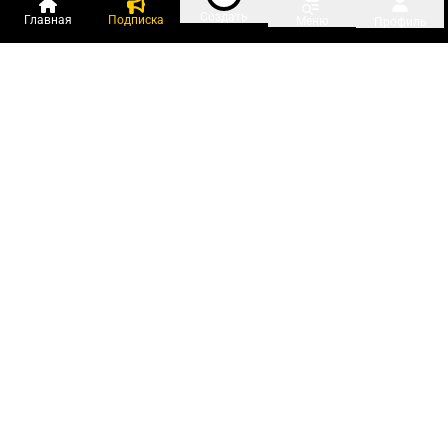
Создать
Главная
Подписка
Меню
Профиль
Пользователи онлайн:
и ещё 146 зарегистрированных и
4 508 гостей
сейчас на «Клерке»
Посмотреть всех
Подписки Клерка
Курсы повышения квалификации
Телефон 8 (800) 300-92-97
Чат поддержки клиентов
Реклама и продвижение
Тарифы «Блогов компаний»
Прайс на рекламу
Заказать рекламу
Мобильная версия:
RuStore
Google Play
App Store
О проекте
Правила сайта
Редакция
PR-служба
Поддержка