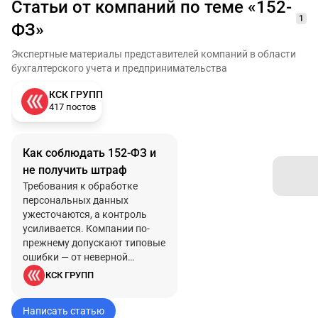
обработки персональных
Статьи от компаний по теме «152-
данных составляет до 500 000
1
ФЗ»
рублей для юридических лиц.
Экспертные материалы представителей компаний в области
бухгалтерского учета и предпринимательства
КСК ГРУПП
417 постов
Как соблюдать 152-ФЗ и
не получить штраф
Требования к обработке
персональных данных
ужесточаются, а контроль
усиливается. Компании по-
прежнему допускают типовые
ошибки — от неверной
политики до нарушений при
КСК ГРУПП
хранении и уничтожении
данных. Разбор ключевых
Написать статью
обязанностей и практических