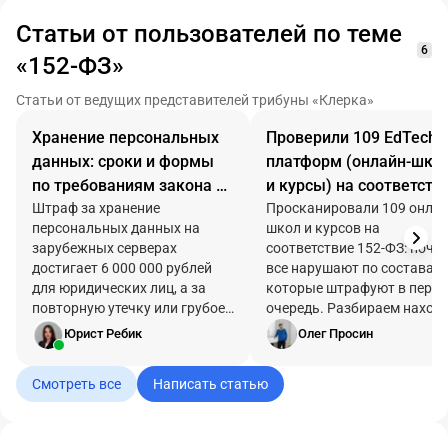
Статьи от пользователей по теме
6
«152-ФЗ»
Статьи от ведущих представителей трибуны «Клерка»
Хранение персональных
Проверили 109 EdTech-
данных: сроки и формы
платформ (онлайн-шко
по требованиям закона в
и курсы) на соответств
июле 2026 года
Штраф за хранение
152-ФЗ: почти все
Просканировали 109 онлай
персональных данных на
школ и курсов на
нарушают, и вот чем эт
зарубежных серверах
соответствие 152-ФЗ: почт
грозит
достигает 6 000 000 рублей
все нарушают по составам,
для юридических лиц, а за
которые штрафуют в перв
повторную утечку или грубое
очередь. Разбираем находк
нарушение правил хранения —
привязываем к нормам и
Юрист Ребик
Олег Просин
1-3% годовой выручки для
суммам штрафов и даем че
отдельных категорий
лист самопроверки,
Смотреть все
Написать статью
операторов. Штраф за
применимый к любому сайт
неуведомление
Роскомнадзора о начале