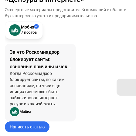
Экспертные материалы представителей компаний в области
бухгалтерского учета и предпринимательства
Мобиз
7 постов
За что Роскомнадзор
блокирует сайты:
основные причины и чек-
лист по правовому аудиту
Когда Роскомнадзор
блокирует сайты, по каким
основаниям, по чьей еще
инициативе может быть
заблокирован интернет-
ресурс и как избежать
блокировки — читайте более
Мобиз
подробно в статье.
Написать статью