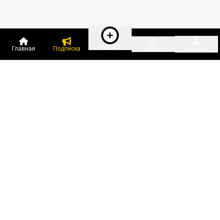
Создать
Главная
Подписка
Меню
Профиль
Пользователи онлайн:
и ещё 299 зарегистрированных и
9 112 гостей
сейчас на «Клерке»
Посмотреть всех
Подписки Клерка
Курсы повышения квалификации
Телефон 8 (800) 300-92-97
Чат поддержки клиентов
Реклама и продвижение
Тарифы «Блогов компаний»