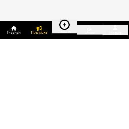
Создать
Главная
Подписка
Меню
Профиль
Пользователи онлайн:
и ещё 179 зарегистрированных и
5 497 гостей
сейчас на «Клерке»
Посмотреть всех
Подписки Клерка
Курсы повышения квалификации
Телефон 8 (800) 300-92-97
Чат поддержки клиентов