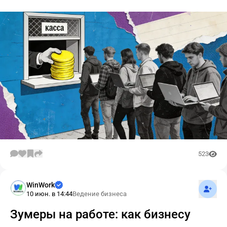
523
Подпис
WinWork
10 июн. в 14:44
Ведение бизнеса
Зумеры на работе: как бизнесу