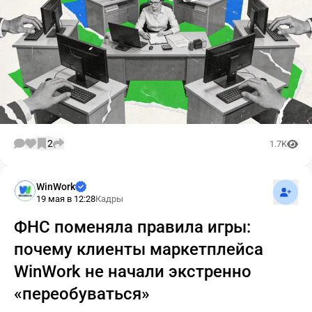
2
1.7K
Подпис
WinWork
19 мая в 12:28
Кадры
ФНС поменяла правила игры:
почему клиенты маркетплейса
WinWork не начали экстренно
«переобуваться»