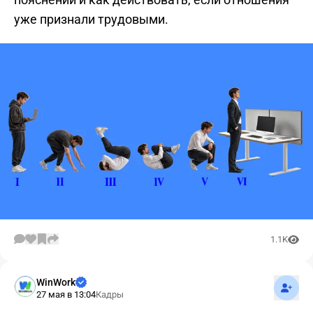
уже признали трудовыми.
1.1K
Подпис
WinWork
27 мая в 13:04
Кадры