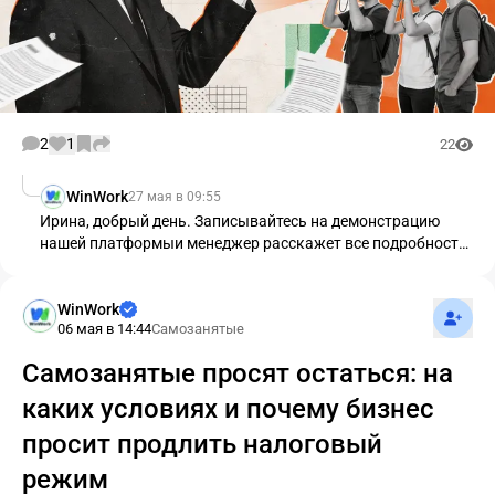
2
1
22
WinWork
27 мая в 09:55
Ирина, добрый день. Записывайтесь на
демонстрацию
нашей платформы
и менеджер расскажет все подробности,
а также разберет ваш кейс.
Подпис
WinWork
06 мая в 14:44
Самозанятые
Самозанятые просят остаться: на
каких условиях и почему бизнес
просит продлить налоговый
режим