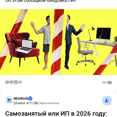
Об этом сообщили «Ведомости».
367
Подпис
WinWork
23 июл. в 11:28
Самозанятые
Самозанятый или ИП в 2026 году: