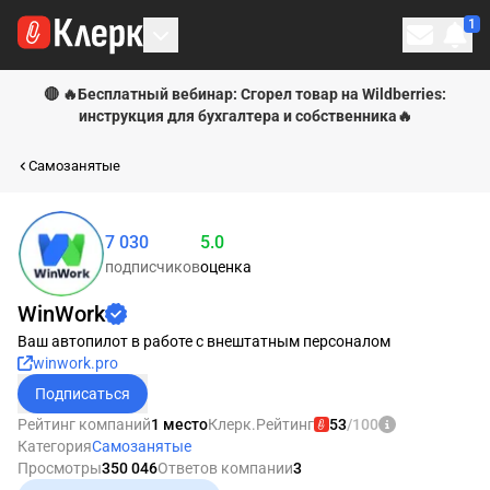
1
Личн
🔴 🔥Бесплатный вебинар: Сгорел товар на Wildberries:
инструкция для бухгалтера и собственника🔥
Самозанятые
7 030
5.0
Рейтинг равен 100
подписчиков
оценка
WinWork
Ваш автопилот в работе с внештатным персоналом
winwork.pro
Подписаться
Рейтинг компаний
1 место
Клерк.Рейтинг
53
/100
Категория
Самозанятые
Просмотры
350 046
Ответов компании
3