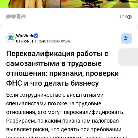
1.3K
Подпис
WinWork
01 июн. в 11:54
Самозанятые
Переквалификация работы с
самозанятыми в трудовые
отношения: признаки, проверки
ФНС и что делать бизнесу
Если сотрудничество с внештатными
специалистами похоже на трудовые
отношения, его могут переквалифицировать.
Разбираем, по каким признакам налоговая
выявляет риски, что делать при требовании
пояснений и как действовать, если отношения