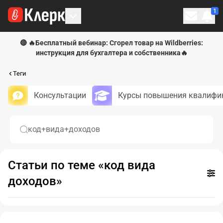
1
Личн
🔴 🔥Бесплатный вебинар: Сгорел товар на Wildberries:
инструкция для бухгалтера и собственника🔥
Теги
Консультации
Курсы повышения квалифи
код+вида+доходов
Статьи по теме «код вида
Ново
доходов»