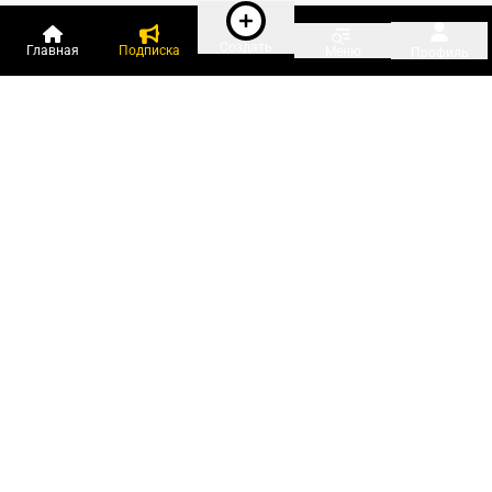
Создать
Главная
Подписка
Меню
Профиль
Пользователи онлайн:
и ещё 69 зарегистрированных и
2 191 гость
сейчас на «Клерке»
Посмотреть всех
Подписки Клерка
Курсы повышения квалификации
Телефон 8 (800) 300-92-97
Чат поддержки клиентов
Реклама и продвижение
Тарифы «Блогов компаний»
Прайс на рекламу
Заказать рекламу
Мобильная версия:
RuStore
Google Play
App Store