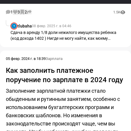
1
3
2
1.5K
tlubaha
08 февр. 2025 г. в 04:46
T
Сдача в аренду 1/8 доли нежилого имущества ребенка
(код дохода 1402 ) Нигде не могу найти, как моему
сособственнику (несовершеннолетней владелице 1/8 доли
этого имущ-ва по наследству!) выплатить доход,
оставшийся от расхода на содержание имущ-ва. На
05 февр. 2024 г. в 18:39
Зарплата
Как заполнить платежное
поручение по зарплате в 2024 году
Заполнение зарплатной платежки стало
обыденным и рутинным занятием, особенно с
использованием бухгалтерских программ и
банковских шаблонов. Но изменения в
законодательстве происходят чаще, чем вы