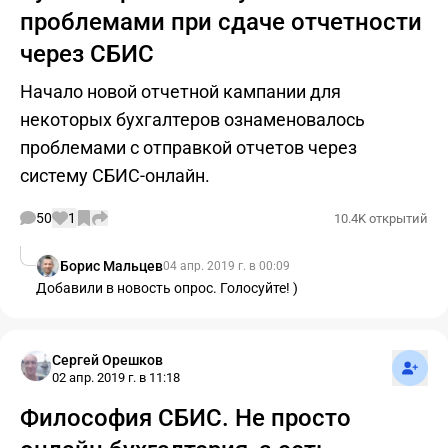
проблемами при сдаче отчетности
через СБИС
Начало новой отчетной кампании для
некоторых бухгалтеров ознаменовалось
проблемами с отправкой отчетов через
систему СБИС-онлайн.
50
1
10.4K открытий
Борис Мальцев
04 апр. 2019 г. в 00:09
Добавили в новость опрос. Голосуйте! )
Подпис
Сергей Орешков
02 апр. 2019 г. в 11:18
Философия СБИС. Не просто