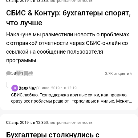
03 апр. 2019 г. в 13:28
Электронная отчетность
СБИС & Контур: бухгалтеры спорят,
что лучше
Накануне мы разместили новость о проблемах
с отправкой отчетности через СБИС-онлайн со
ссылкой на сообщение пользователя
программы.
58
1
3.7K открытий
ВаляЧел
31 июл. 2019 г. в 13:19
В
СБИС люблю. Техподдержка круглые сутки, как правило,
сразу все проблемы решают - терпеливые и милые. Менять
не собираюсь. Тем более, контур дороже. Контур одолел
звонками уже который год. Сначала беседовали со мной, я
отказывалась к ним переходить, в
02 апр. 2019 г. в 12:35
Электронная отчетность
Бухгалтеры столкнулись с