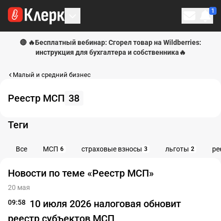
1
Личн
🔴 🔥Бесплатный вебинар: Сгорел товар на Wildberries:
инструкция для бухгалтера и собственника🔥
Малый и средний бизнес
Реестр МСП
38
Теги
Все
МСП
страховые взносы
льготы
ре
6
3
2
Новости по теме «Реестр МСП»
20 мая
10 июля 2026 налоговая обновит
09:58
реестр субъектов МСП