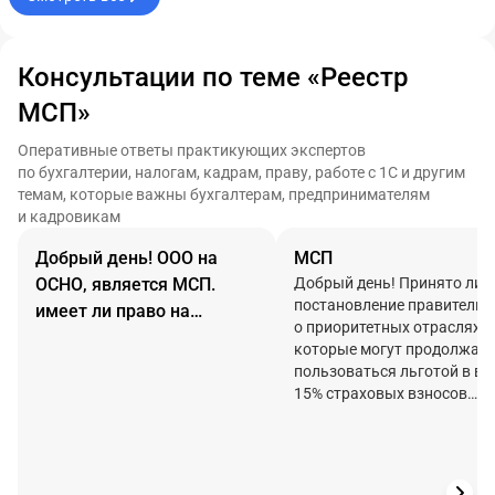
Консультации по теме «Реестр
МСП»
Оперативные ответы практикующих экспертов
по бухгалтерии, налогам, кадрам, праву, работе с 1С и другим
темам, которые важны бухгалтерам, предпринимателям
и кадровикам
Добрый день! ООО на
МСП
ОСНО, является МСП.
Добрый день! Принято ли
постановление правительс
имеет ли право на
о приоритетных отраслях,
упрощенную бух
которые могут продолжат
отчетность за 25г.Так же
пользоваться льготой в ви
прошу прислать ссылки
15% страховых взносов
или образцы с примерами
свыше 1,5 МРОТ?
пояснений к бух
отчетности