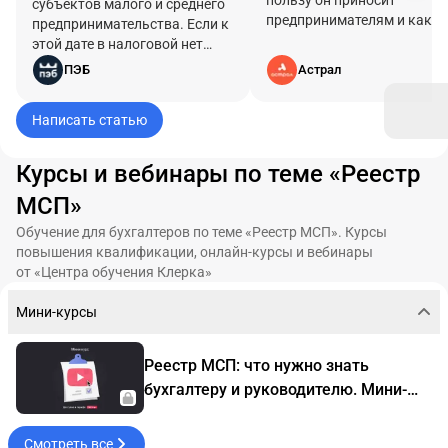
пользу он приносит
субъектов малого и среднего
предпринимателям и какие
предпринимательства. Если к
возможности открывает д
этой дате в налоговой нет
малого и среднего бизнеса.
нужной отчетности за 2025
ПЭБ
Астрал
год — компанию или ИП из
реестра вычеркнут.
Написать статью
Уведомления при этом не
присылают: бизнес узнает о
потере статуса только при
Курсы и вебинары по теме «Реестр
проверке реестра.
МСП»
Обучение для бухгалтеров по теме «Реестр МСП». Курсы
повышения квалификации, онлайн-курсы и вебинары
от «Центра обучения Клерка»
Мини-курсы
Реестр МСП: что нужно знать
бухгалтеру и руководителю. Мини-
курс
Смотреть все