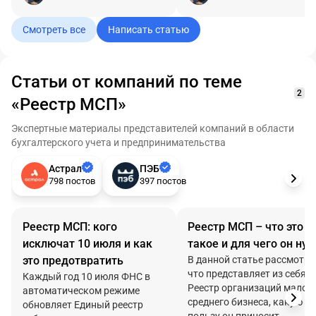
кредитные каникулы и
при обновлении реестра, ч
снижение штрафов для
грозит исключение и что
Смотреть все
Написать статью
бизнеса.
нужно проверить до 1 июля
чтобы сохранить статус.
Статьи от компаний по теме
2
«Реестр МСП»
Экспертные материалы представителей компаний в области
бухгалтерского учета и предпринимательства
Астрал
ПЭБ
798 постов
397 постов
Реестр МСП: кого
Реестр МСП – что это
исключат 10 июля и как
такое и для чего он ну
это предотвратить
В данной статье рассмотри
что представляет из себя
Каждый год 10 июля ФНС в
Реестр организаций малого
автоматическом режиме
среднего бизнеса, какую
обновляет Единый реестр