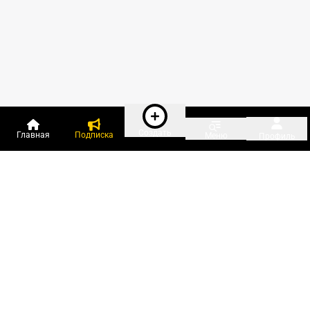
Создать
Главная
Подписка
Меню
Профиль
Пользователи онлайн:
и ещё 136 зарегистрированных и
4 212 гостей
сейчас на «Клерке»
Посмотреть всех