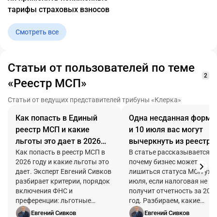
тарифы страховых взносов
Смотреть все
Статьи от пользователей по теме
2
«Реестр МСП»
Статьи от ведущих представителей трибуны «Клерка»
Как попасть в Единый
Одна несданная форма
реестр МСП и какие
и 10 июля вас могут
льготы это дает в 2026
вычеркнуть из реестра
году
Как попасть в реестр МСП в
МСП
В статье рассказывается,
2026 году и какие льготы это
почему бизнес может
дает. Эксперт Евгений Сивков
лишиться статуса МСП уже
разбирает критерии, порядок
июля, если налоговая не
включения ФНС и
получит отчетность за 202
преференции: льготные
год. Разбираем, какие
тарифы взносов (7,6% и 15%),
документы ФНС учитывает
Евгений Сивков
Евгений Сивков