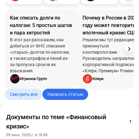
Как списать долги по
Почему в России в 2022
налогам: 5 простых шагов
году может повторитьс
и пара хитростей
ипотечный кризис США
В этот раз расскажем, как
который взорвал
Решили мы тут редакцией
добиться от ФНС списания
прикинуться
мировую экономику в
«старых» долгов по налогам,
конспирологами.
2008-м. И причем тут
а также штрафов и пеней из-
Руководитель направлени
«Клерк» вообще
за пропуска сроков их
корпоративной подписки
взыскания.
«Клерк.Премиум» Роман
Ляшенко рассуждает о том
Игумнов Групп
Клерк
что ждет нашу постковидн
экономику.
Смотреть все
Написать статью
Документы по теме «Финансовый
1
кризис»
09 июн. 2020 г. в 18:45