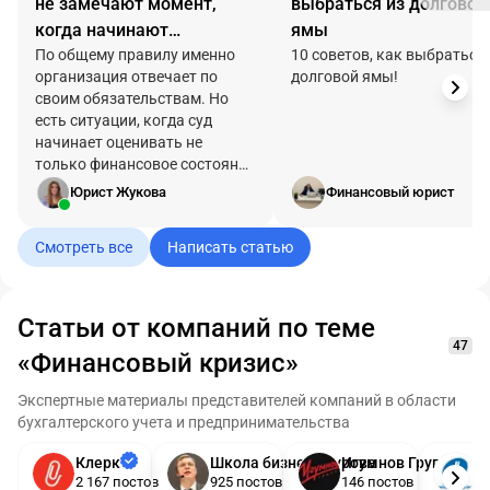
не замечают момент,
выбраться из долговой
когда начинают
ямы
рисковать личным
По общему правилу именно
10 советов, как выбраться 
организация отвечает по
долговой ямы!
имуществом
своим обязательствам. Но
есть ситуации, когда суд
начинает оценивать не
только финансовое состояние
компании, но и действия тех,
Юрист Жукова
Финансовый юрист
кто ею управлял. Именно
поэтому финансовые
Смотреть все
Написать статью
трудности бизнеса могут
затронуть не только саму
компанию.
Статьи от компаний по теме
47
«Финансовый кризис»
Экспертные материалы представителей компаний в области
бухгалтерского учета и предпринимательства
Клерк
Школа бизнеса Турова
Игумнов Групп
Н
2 167 постов
925 постов
146 постов
2