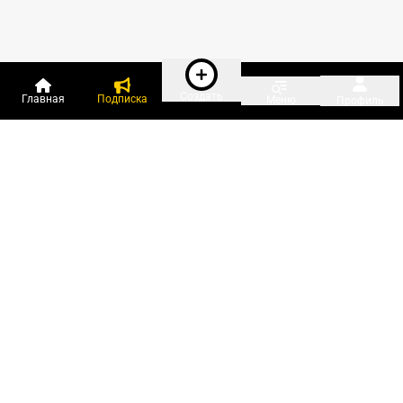
Создать
Главная
Подписка
Меню
Профиль
Пользователи онлайн:
и ещё 111 зарегистрированных и
3 460 гостей
сейчас на «Клерке»
Посмотреть всех
Подписки Клерка
Курсы повышения квалификации
Телефон 8 (800) 300-92-97
Чат поддержки клиентов