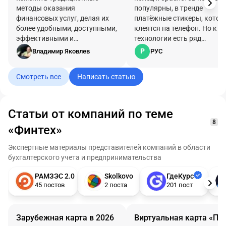
бесконтактные платеж
методы оказания
популярны, в тренде
без карты
финансовых услуг, делая их
платёжные стикеры, котор
более удобными, доступными,
клеятся на телефон. Но к э
эффективными и
технологии есть ряд
инновационными.
вопросов.
Р
Владимир Яковлев
РУС
Смотреть все
Написать статью
Статьи от компаний по теме
8
«Финтех»
Экспертные материалы представителей компаний в области
бухгалтерского учета и предпринимательства
РАМЗЭС 2.0
Skolkovo
ГдеКурс
45 постов
2 поста
201 пост
Зарубежная карта в 2026
Виртуальная карта «Пл