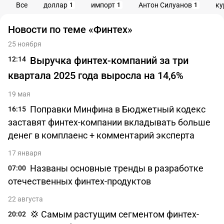
Все
доллар
импорт
Антон Силуанов
ку
1
1
1
Новости по теме «Финтех»
25 ноября
Выручка финтех-компаний за три
12:14
квартала 2025 года выросла на 14,6%
19 мая
Поправки Минфина в Бюджетный кодекс
16:15
заставят финтех-компании вкладывать больше
денег в комплаенс + комментарий эксперта
17 января
Названы основные тренды в разработке
07:00
отечественных финтех-продуктов
22 августа
💢 Самым растущим сегментом финтех-
20:02