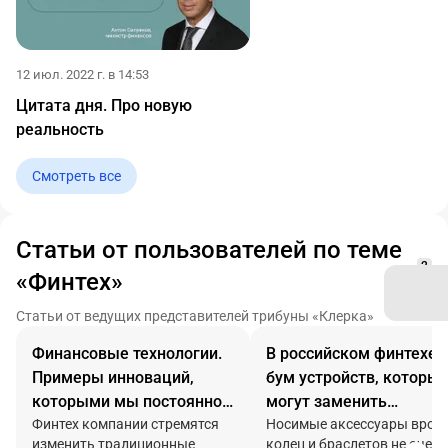
12 июл. 2022 г. в 14:53
Цитата дня. Про новую
реальность
Смотреть все
Статьи от пользователей по теме
2
«Финтех»
Статьи от ведущих представителей трибуны «Клерка»
Финансовые технологии.
В российском финтехе 
Примеры инноваций,
бум устройств, которы
которыми мы постоянно
могут заменить
используем
Финтех компании стремятся
привычные
Носимые аксессуары врод
изменить традиционные
колец и браслетов не очень