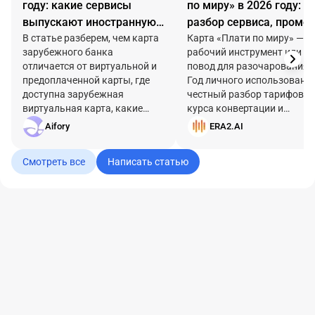
году: какие сервисы
по миру» в 2026 году:
выпускают иностранную
разбор сервиса, промо
виртуальную карту и
В статье разберем, чем карта
superfive и личный опы
Карта «Плати по миру» —
зарубежного банка
рабочий инструмент или
сколько это стоит
оплаты подписок
отличается от виртуальной и
повод для разочарования?
предоплаченной карты, где
Год личного использования
доступна зарубежная
честный разбор тарифов,
виртуальная карта, какие
курса конвертации и
сервисы можно сравнить в
подводных камней с ChatG
Aifory
ERA2.AI
2026 году и что проверить
и Apple ID. Плюс промокод 
перед оформлением.
скидку и бонус при выпуск
Смотреть все
Написать статью
карты.