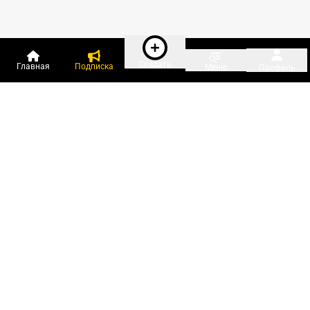
Создать
Главная
Подписка
Меню
Профиль
Пользователи онлайн:
и ещё 32 зарегистрированных и
1 082 гостя
сейчас на «Клерке»
Посмотреть всех
Подписки Клерка
Курсы повышения квалификации
Телефон 8 (800) 300-92-97
Чат поддержки клиентов
Реклама и продвижение
Тарифы «Блогов компаний»