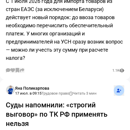
С 1 июля 2026 года для импорта товаров из
стран ЕАЭС (за исключением Беларуси)
действует новый порядок: до ввоза товаров
необходимо перечислить обеспечительный
платеж. У многих организаций и
предпринимателей на УСН сразу возник вопрос
— можно ли учесть эту сумму при расчете
налога?
1.1K
Подпис
Яна Поликарпова
17 июл. в 09:15
Трудовое право
Читать 3 мин
Суды напомнили: «строгий
выговор» по ТК РФ применять
нельзя