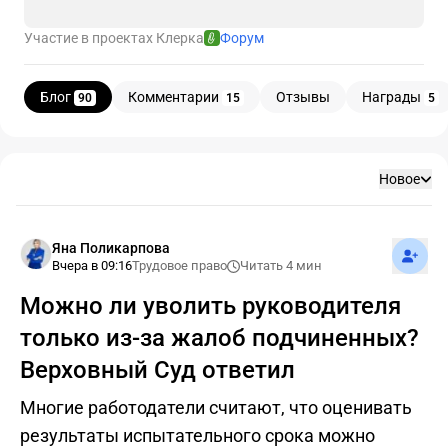
Участие в проектах Клерка
Форум
Блог
Комментарии
Отзывы
Награды
90
15
5
Блог
Новое
Подпис
Яна Поликарпова
Вчера в 09:16
Трудовое право
Читать 4 мин
Можно ли уволить руководителя
только из-за жалоб подчиненных?
Верховный Суд ответил
Многие работодатели считают, что оценивать
результаты испытательного срока можно