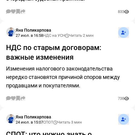
833
Подпис
Яна Поликарпова
27 июл. в 16:58
НДС на УСН
Читать 2 мин
НДС по старым договорам:
важные изменения
Изменения налогового законодательства
нередко становятся причиной споров между
продавцами и покупателями.
738
Подпис
Яна Поликарпова
24 июл. в 15:07
СПОТ
Читать 3 мин
СПОТ: что нужно знать о