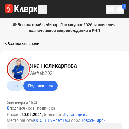
1
Личн
🔴 Бесплатный вебинар: Госзакупки 2026: изменения,
казначейское сопровождение и РНП
Все пользователи
Яна Поликарпова
Aleftab2021
Чат
Подписаться
был вчера в 15:28
8
1
подписчиков
подписка
Клерк с
20.05.2021
Должность
Руководитель
Место работы
ООО ЦПА АлефТаб
Город
Новосибирск