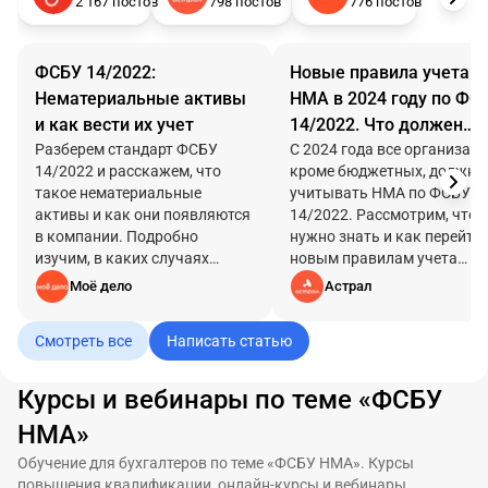
2 167 постов
798 постов
776 постов
ФСБУ 14/2022:
Новые правила учета
Нематериальные активы
НМА в 2024 году по ФС
и как вести их учет
14/2022. Что должен
Разберем стандарт ФСБУ
знать каждый бухгалте
С 2024 года все организаци
14/2022 и расскажем, что
кроме бюджетных, должны
такое нематериальные
учитывать НМА по ФСБУ
активы и как они появляются
14/2022. Рассмотрим, что
в компании. Подробно
нужно знать и как перейти 
изучим, в каких случаях
новым правилам учета
признается объект НМА, как
нематериальных активов.
Моё дело
Астрал
вести учет НМА и отразить
информацию в бухгалтерской
Смотреть все
Написать статью
отчетности.
Курсы и вебинары по теме «ФСБУ
НМА»
Обучение для бухгалтеров по теме «ФСБУ НМА». Курсы
повышения квалификации, онлайн-курсы и вебинары