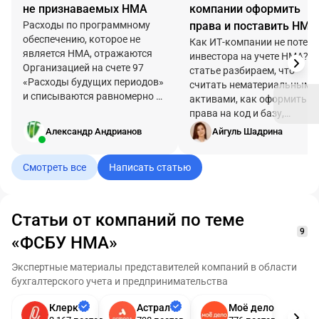
не признаваемых НМА
компании оформить
Расходы по программному
права и поставить НМА
обеспечению, которое не
учет по ФСБУ 14/2022
Как ИТ-компании не потер
является НМА, отражаются
инвестора на учете НМА? В
Организацией на счете 97
статье разбираем, что
«Расходы будущих периодов»
считать нематериальными
и списываются равномерно в
активами, как оформить
течение срока использования.
права на код и базу,
Необходимо ли вести
поставить софт на баланс 
Александр Андрианов
Айгуль Шадрина
параллельно забалансовый
ФСБУ 14/2022, попасть в
учет данного объекта?
Реестр ПО и избежать
Смотреть все
Написать статью
типичных ошибок
бухгалтерии.
Статьи от компаний по теме
9
«ФСБУ НМА»
Экспертные материалы представителей компаний в области
бухгалтерского учета и предпринимательства
Клерк
Астрал
Моё дело