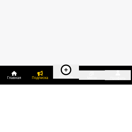
Создать
Главная
Подписка
Меню
Профиль
Пользователи онлайн:
и ещё 529 зарегистрированных и
16 015 гостей