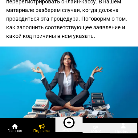
перерегистрировать онлайн-кассу. В нашем
материале разберем случаи, когда должна
проводиться эта процедура. Поговорим о том,
как заполнить соответствующее заявление и
какой код причины в нем указать.
Создать
Главная
Подписка
Меню
Профиль
2
1
2.6K