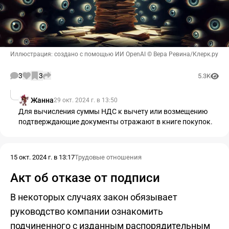
Иллюстрация: создано с помощью ИИ OpenAI © Вера Ревина/Клерк.ру
3
3
5.3K
Жанна
29 окт. 2024 г. в 13:50
Для вычисления суммы НДС к вычету или возмещению
подтверждающие документы отражают в книге покупок.
15 окт. 2024 г. в 13:17
Трудовые отношения
Акт об отказе от подписи
В некоторых случаях закон обязывает
руководство компании ознакомить
подчиненного с изданным распорядительным