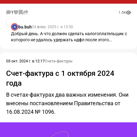
1
1.5K
bu.buh
24 февр. 2025 г. в 13:50
B
Добрый день. А что должен сделать налогоплательщик с
которого не удалось удержать ндфл после этого
сообщения ему? Сам обратиться в ифнс или ждать от ифнс
информацию, что он должен уплатить?
03 окт. 2024 г. в 12:17
Счета-фактуры
Счет-фактура с 1 октября 2024
года
В счетах-фактурах два важных изменения. Они
внесены постановлением Правительства от
16.08.2024 № 1096.