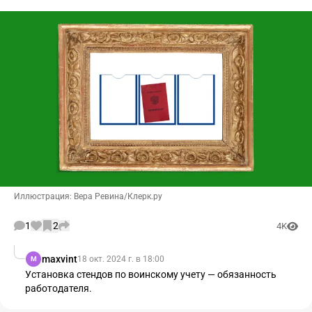
Иллюстрация: Вера Ревина/Клерк.ру
1
2
4K
maxvint
18 окт. 2024 г. в 18:00
M
Установка стендов по воинскому учету — обязанность
работодателя.