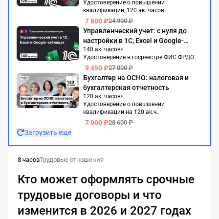
Удостоверение о повышении
квалификации, 120 ак. часов
7 800 ₽
24 900 ₽
Управленческий учет: с нуля до
настройки в 1С, Excel и Google-
140 ак. часов
таблицах
Удостоверение в госреестре ФИС ФРДО
9 450 ₽
27 000 ₽
Бухгалтер на ОСНО: налоговая и
бухгалтерская отчетность
120 ак. часов
Удостоверение о повышении
квалификации на 120 ак.ч.
7 900 ₽
28 600 ₽
Загрузить еще
8 часов
Трудовые отношения
Кто может оформлять срочные
трудовые договоры и что
изменится в 2026 и 2027 годах