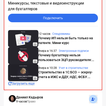
Миникурсы, текстовые и видеоинструкции
для бухгалтеров
Подключить
12 часов
Спецрежимы
Почему ИП нельзя быть только на
патенте. Мини-курс
Вчера в 16:37
Электронные подписи
Почему бухгалтеру нельзя
пользоваться ЭЦП руководителя:
риски и судебная практика
Вчера в 10:28
Учет в строительстве
Строительство в 1С:БСО — эскроу-
счета в ИЖС и ДДУ, НДС, ФСБУ.
Подсистема «Заказчик
Загрузить еще
строительства». Конспект вебинара с
видео
Подписат
Даниил Кадыров
9 часов
Право