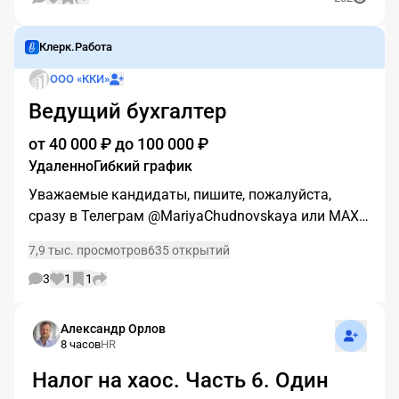
Клерк.Работа
ООО «ККИ»
Подписаться
Ведущий бухгалтер
от 40 000 ₽ до 100 000 ₽
Удаленно
Гибкий график
Уважаемые кандидаты, пишите, пожалуйста,
сразу в Телеграм @MariyaChudnovskaya или MAX
+79533189881...
7,9 тыс. просмотров
635 открытий
3
1
1
Подписат
Александр Орлов
8 часов
HR
Налог на хаос. Часть 6. Один