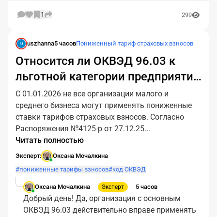
1
299
uszhanna
5 часов
Пониженный тариф страховых взносов
U
Относится ли ОКВЭД 96.03 к
льготной категории предприятий
с применением пониженного
С 01.01.2026 не все организации малого и
тарифа страховых взносов?
среднего бизнеса могут применять пониженные
ставки тарифов страховых взносов. Согласно
Распоряжения №4125-р от 27.12.25...
Читать полностью
Эксперт:
Оксана Мочалкина
#пониженные тарифы взносов
#код ОКВЭД
Оксана Мочалкина
5 часов
Эксперт
Добрый день! Да, организация с основным
ОКВЭД 96.03 действительно вправе применять