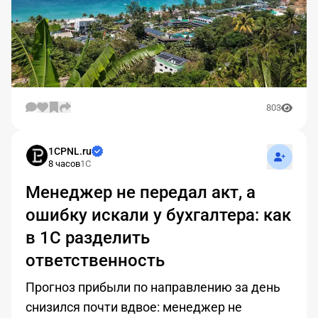
803
Подписат
1CPNL.ru
8 часов
1С
Менеджер не передал акт, а
ошибку искали у бухгалтера: как
в 1С разделить
ответственность
Прогноз прибыли по направлению за день
снизился почти вдвое: менеджер не