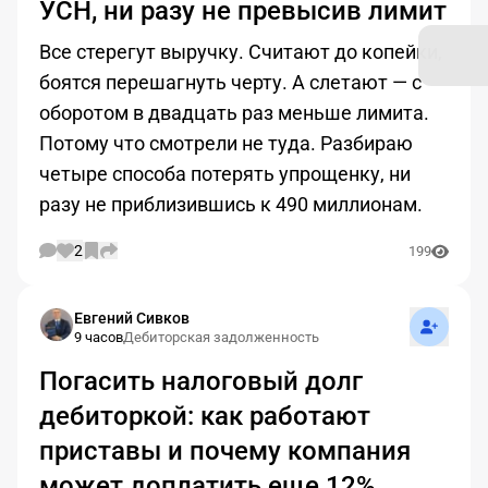
УСН, ни разу не превысив лимит
Все стерегут выручку. Считают до копейки,
боятся перешагнуть черту. А слетают — с
оборотом в двадцать раз меньше лимита.
Потому что смотрели не туда. Разбираю
четыре способа потерять упрощенку, ни
разу не приблизившись к 490 миллионам.
2
199
Подписат
Евгений Сивков
9 часов
Дебиторская задолженность
Погасить налоговый долг
дебиторкой: как работают
приставы и почему компания
может доплатить еще 12%