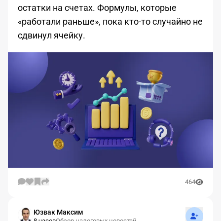
остатки на счетах. Формулы, которые
«работали раньше», пока кто-то случайно не
сдвинул ячейку.
464
Подписат
Юзвак Максим
8 часов
Обзор налоговых новостей