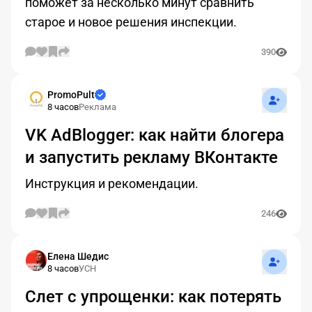
поможет за несколько минут сравнить
старое и новое решения инспекции.
390
Подписат
PromoPult
8 часов
Реклама
VK AdBlogger: как найти блогера
и запустить рекламу ВКонтакте
Инструкция и рекомендации.
246
Подписат
Елена Шедис
8 часов
УСН
Слет с упрощенки: как потерять