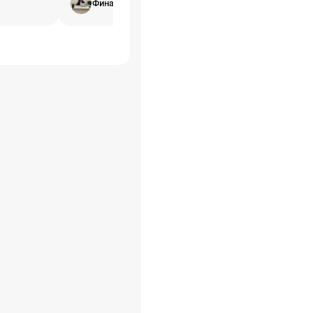
Финансовый юрист
документооборота с целью
получения налоговых выгод,
таких как вычет НДС или
снижение налога на прибыль,
когда основании отсутствуют.