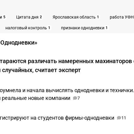
и
Цитата дня
Ярославская область
работа УФН
5
2
1
налоговый контроль
признаки однодневки
1
1
«Однодневки»
стараются различать намеренных махинаторов 
 случайных, считает эксперт
оумнела и начала вычислять однодневки и технички.
и реальные новые компании
7
гистрируют на студентов фирмы-однодневки
11