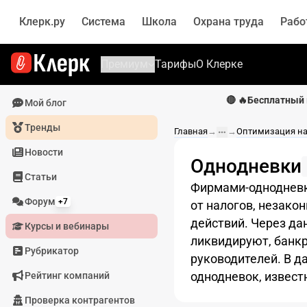
Клерк.ру
Система
Школа
Охрана труда
Рабо
Премиум
Тарифы
О Клерке
🔴 🔥Бесплатный 
Мой блог
Тренды
Главная
→
→
Оптимизация н
Новости
Однодневки
Статьи
Фирмами-однодневк
Форум
+7
от налогов, незако
действий. Через да
Курсы и вебинары
ликвидируют, банкр
Рубрикатор
руководителей. В д
однодневок, извес
Рейтинг компаний
Проверка контрагентов