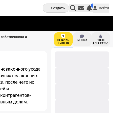
1
Создать
Войти
Личные увед
и собственника🔥
Продукты
Мнения
Новое
И
Т-Бизнеса
в «Премиум»
незаконного ухода
других незаконных
, после чего их
ей и
 контрагентов-
овным делам.