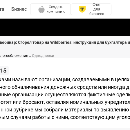
Счет
Создать
та
Бизнес
для
компанию
бизнеса
вебинар: Сгорел товар на Wildberries: инструкция для бухгалтера 
алогообложения
→
Однодневки
15
ами называют организации, создаваемыми в целях 
нного обналичивания денежных средств или иногда 
нные организации осуществляются фиктивные сделки
отят или бросают, оставляя номинальных учредител
анной рубрике мы собрали материалы по выявлению
тным случаям работы с ними, соответствующим угол