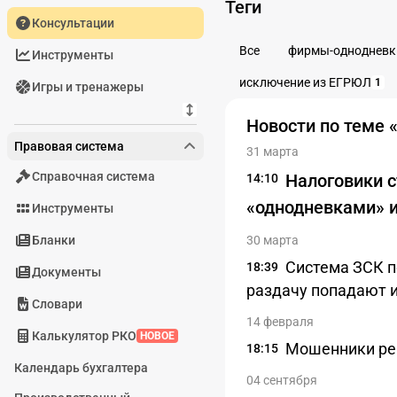
Теги
Консультации
Все
фирмы-однодневк
Инструменты
исключение из ЕГРЮЛ
1
Игры и тренажеры
Новости по теме 
Правовая система
31 марта
Справочная система
Налоговики 
14:10
«однодневками» и
Инструменты
Бланки
30 марта
Система ЗСК п
18:39
Документы
раздачу попадают 
Словари
14 февраля
Калькулятор РКО
НОВОЕ
Мошенники ре
18:15
Календарь бухгалтера
04 сентября