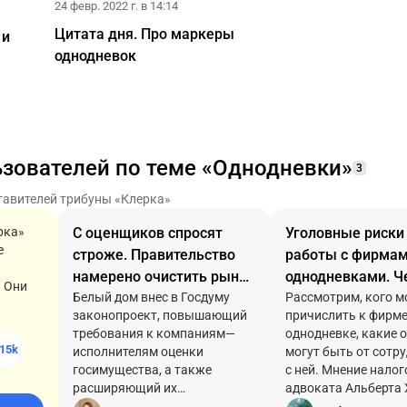
24 февр. 2022 г. в 14:14
Цитата дня. Про маркеры
 и
однодневок
ьзователей по теме «Однодневки»
3
тавителей трибуны «Клерка»
рка»
С оценщиков спросят
Уголовные риски
е
строже. Правительство
работы с фирмам
намерено очистить рынок
однодневками. Ч
! Они
оценки от однодневок
Белый дом внес в Госдуму
рискует бизнес
Рассмотрим, кого м
законопроект, повышающий
причислить к фирме
требования к компаниям—
однодневке, какие 
15k
исполнителям оценки
могут быть от сотр
госимущества, а также
с ней. Мнение налог
расширяющий их
адвоката Альберта 
ответственность за оказание
новых уголовных р