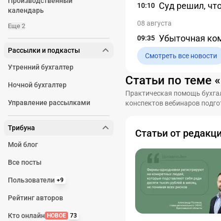
Производственный
Суд решил, чт
10:10
календарь
08 августа
Еще 2
Убыточная ком
09:35
Рассылки и подкасты
Смотреть все новости
Утренний бухгалтер
Статьи по теме 
Ночной бухгалтер
Практическая помощь бухгал
Управление рассылками
конспектов вебинаров подго
Трибуна
Статьи от редакц
Мой блог
Все посты
Пользователи
+9
Рейтинг авторов
Кто онлайн
НОВОЕ
73