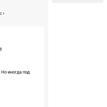
С
1
с
 Но иногда под