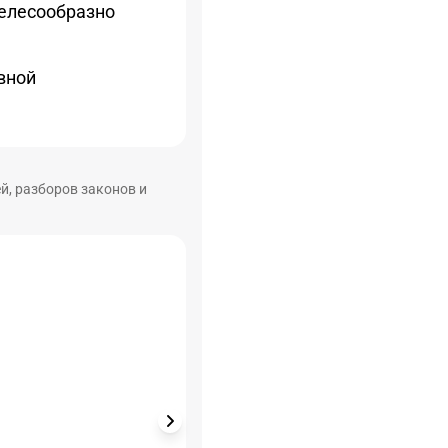
целесообразно
вной
й, разборов законов и