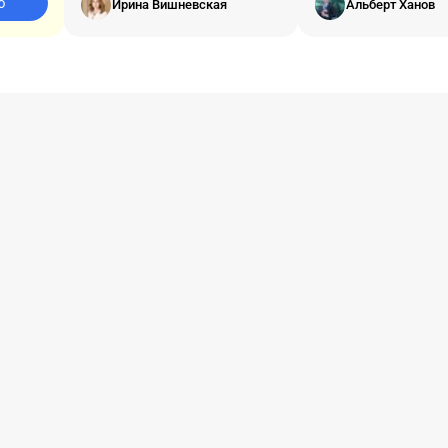
ю
Ирина Вишневская
Альберт Ханов
некачественных услуг.
бизнеса.