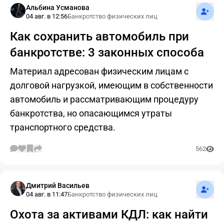
Подпис
Альбина Усманова
04 авг. в 12:56
Банкротство физических лиц
Как сохранить автомобиль при
банкротстве: 3 законных способа
Материал адресован физическим лицам с
долговой нагрузкой, имеющим в собственности
автомобиль и рассматривающим процедуру
банкротства, но опасающимся утраты
транспортного средства.
562
Подпис
Дмитрий Васильев
04 авг. в 11:47
Банкротство физических лиц
Охота за активами КДЛ: как найти