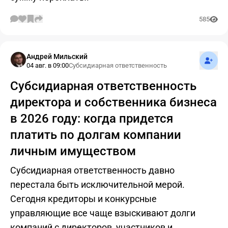
585
Подпис
Андрей Мильский
04 авг. в 09:00
Субсидиарная ответственность
Субсидиарная ответственность
директора и собственника бизнеса
в 2026 году: когда придется
платить по долгам компании
личным имуществом
Субсидиарная ответственность давно
перестала быть исключительной мерой.
Сегодня кредиторы и конкурсные
управляющие все чаще взыскивают долги
компаний с директоров, участников и