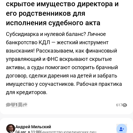
скрытое имущество директора и
его родственников для
исполнения судебного акта
Субсидиарка и нулевой баланс? Личное
банкротство КДЛ — жесткий инструмент
взыскания! Рассказываем, как финансовый
управляющий и ФНС вскрывают скрытые
активы, а суды помогают оспорить брачный
договор, сделки дарения на детей и забрать
имущество у соучастников. Рабочая практика
для кредиторов.
1
617
Подпис
Андрей Мильский
04 авг. в 11:00
Банкротство юридических лиц