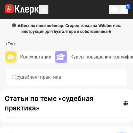
1
Личн
🔴 🔥Бесплатный вебинар: Сгорел товар на Wildberries:
инструкция для бухгалтера и собственника🔥
Теги
Консультации
Курсы повышения квалифи
судебная+практика
Статьи по теме «судебная
Ново
практика»