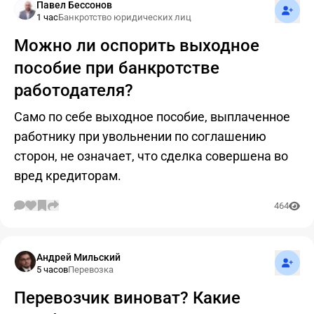
Подпис
Павел Бессонов
1 час
Банкротство юридических лиц
Можно ли оспорить выходное
пособие при банкротстве
работодателя?
Само по себе выходное пособие, выплаченное
работнику при увольнении по соглашению
сторон, не означает, что сделка совершена во
вред кредиторам.
464
Подпис
Андрей Мильский
5 часов
Перевозка
Перевозчик виноват? Какие