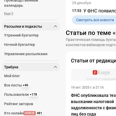
Производственный
28 декабря
календарь
У ФНС появилс
17:53
Еще 2
Смотреть все новости
Рассылки и подкасты
Статьи по теме 
Утренний бухгалтер
Практическая помощь бухгал
Ночной бухгалтер
конспектов вебинаров подго
Управление рассылками
Статьи от редакц
Трибуна
Мой блог
Статья от редакции
Все посты
+46
19 окт. 2025 г. в 21:16
Пользователи
+178
ФНС опубликовала тез
взыскании налоговой
Рейтинг авторов
задолженности с физи
Кто онлайн
НОВОЕ
481
лиц без суда