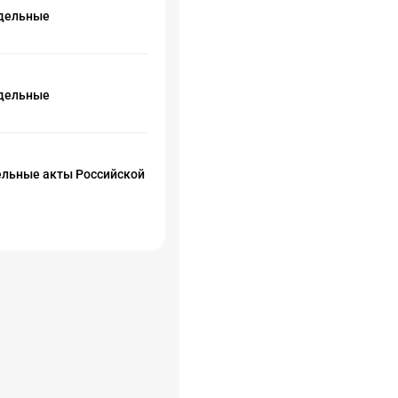
тдельные
тдельные
тельные акты Российской