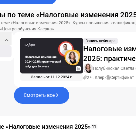
изменения и показываем, что
маркировкой товар
они означают для бизнеса.
подготовку отчетно
ы по теме «Налоговые изменения 202
оформления чеков 
о теме «Налоговые изменения 2025». Курсы повышения квалификац
использования ЭДО
 «Центра обучения Клерка»
Подборка ВСЕХ изм
одном материале.
Запись вебинара
Налоговые изм
2025: практиче
бизнеса
Полубинская Светла
Запись от 11.12.2024 г.
2 ч. Клерк
Сертификат
Смотреть все
е «Налоговые изменения 2025»
11