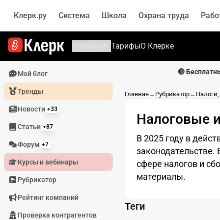
Клерк.ру
Система
Школа
Охрана труда
Рабо
Премиум
Тарифы
О Клерке
🔴 Бесплатн
Мой блог
Тренды
Главная
→
Рубрикатор
→
Налоги
Новости
+33
Налоговые 
Статьи
+87
В 2025 году в дейс
Форум
+7
законодательстве. 
Курсы и вебинары
сфере налогов и сб
материалы.
Рубрикатор
Рейтинг компаний
Теги
Проверка контрагентов