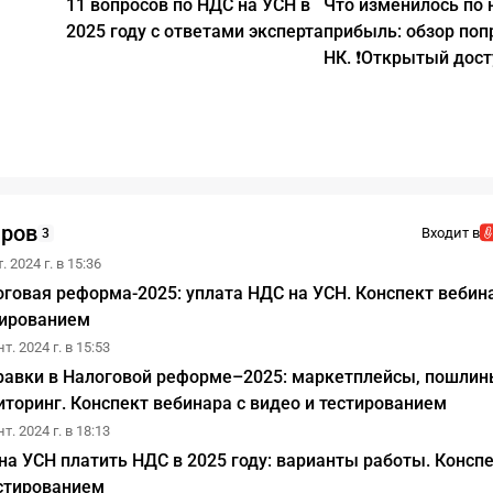
11 вопросов по НДС на УСН в
Что изменилось по 
2025 году с ответами эксперта
прибыль: обзор поп
НК. ❗Открытый дост
аров
Входит в
3
. 2024 г. в 15:36
говая реформа-2025: уплата НДС на УСН. Конспект вебина
тированием
т. 2024 г. в 15:53
равки в Налоговой реформе–2025: маркетплейсы, пошлин
торинг. Конспект вебинара с видео и тестированием
т. 2024 г. в 18:13
на УСН платить НДС в 2025 году: варианты работы. Консп
естированием