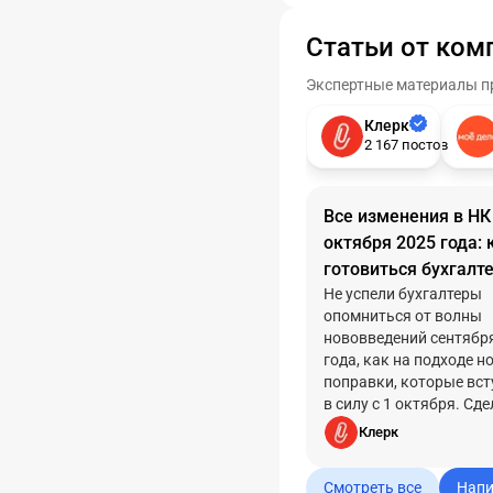
Статьи от ком
Экспертные материалы пр
Клерк
2 167 постов
Все изменения в НК 
октября 2025 года: 
готовиться бухгалт
Не успели бухгалтеры
опомниться от волны
нововведений сентябр
года, как на подходе н
поправки, которые вс
в силу с 1 октября. Сд
подборку самых важн
Клерк
изменений, чтобы вы б
курсе и успели подгото
Смотреть все
Напи