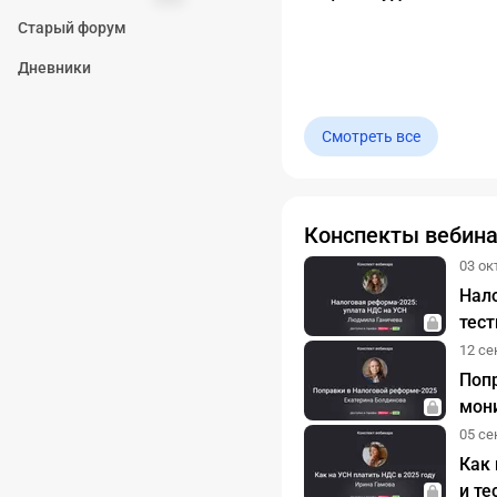
Старый форум
Дневники
Смотреть все
Конспекты вебин
03 окт
Нало
тес
12 сен
Поп
мони
05 сен
Как 
и т