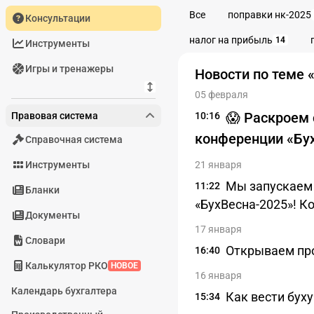
Все
поправки нк-2025
Консультации
налог на прибыль
14
Инструменты
Игры и тренажеры
Новости по теме 
05 февраля
😱 Раскроем 
Правовая система
10:16
конференции «Бу
Справочная система
Инструменты
21 января
Мы запускаем
11:22
Бланки
«БухВесна-2025»! К
Документы
17 января
Словари
Открываем про
16:40
Калькулятор РКО
НОВОЕ
16 января
Календарь бухгалтера
Как вести буху
15:34