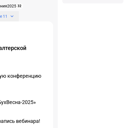
ения2025
32
е 11
алтерской
кую конференцию
БухВесна-2025»
запись вебинара!