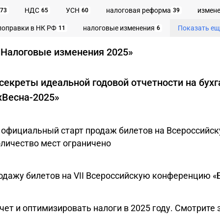
НДС
УСН
налоговая реформа
измен
73
65
60
39
поправки в НК РФ
налоговые изменения
Показать ещ
11
6
«Налоговые изменения 2025»
секреты идеальной годовой отчетности на бухг
хВесна-2025»
 официальный старт продаж билетов на Всероссийс
оличество мест ограничено
дажу билетов на VII Всероссийскую конференцию «
чет и оптимизировать налоги в 2025 году. Смотрите 