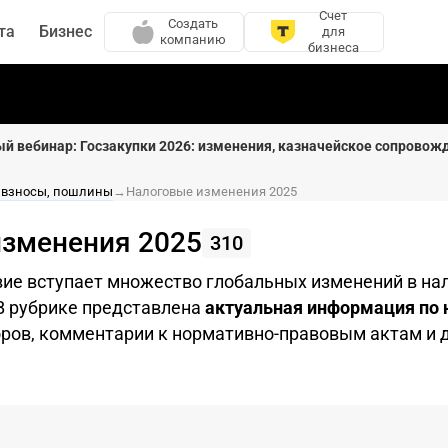
Счет
Создать
та
Бизнес
для
компанию
бизнеса
ый вебинар: Госзакупки 2026: изменения, казначейское сопровож
, взносы, пошлины
→
Налоговые изменения 2025
изменения 2025
310
твие вступает множество глобальных изменений в на
В рубрике представлена
актуальная информация по
оров, комментарии к нормативно-правовым актам и 