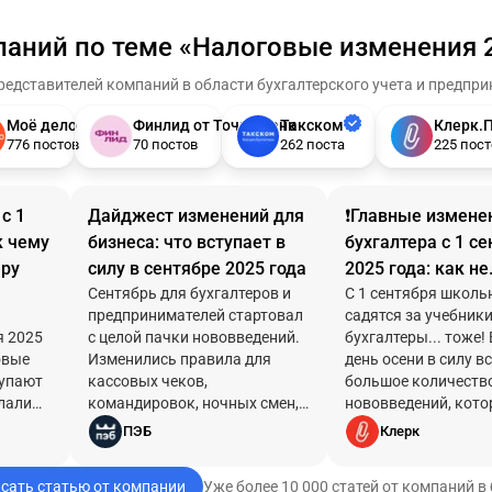
паний по теме «Налоговые изменения 
едставителей компаний в области бухгалтерского учета и предпр
Моё дело
Финлид от Точка Банк
Такском
Клерк.
776 постов
70 постов
262 поста
225 пост
с 1
Дайджест изменений для
❗️Главные измене
к чему
бизнеса: что вступает в
бухгалтера с 1 с
еру
силу в сентябре 2025 года
2025 года: как не
Сентябрь для бухгалтеров и
нарваться на шт
С 1 сентября школь
предпринимателей стартовал
садятся за учебники
первый же день 
я 2025
с целой пачки нововведений.
бухгалтеры... тоже!
овые
Изменились правила для
день осени в силу в
тупают
кассовых чеков,
большое количеств
елали
командировок, ночных смен,
нововведений, кот
ых
расчета среднего заработка и
затронут расчеты с
ПЭБ
Клерк
ыли в
даже особые условия для
сотрудниками, кад
виться.
подростков на каникулах.
учет, работу с пер
сать статью от компании
Уже более 10 000 статей от компаний в
Разбираем ключевые
данными, рекламой