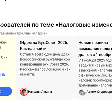
ьзователей по теме «Налоговые измен
тавителей трибуны «Клерка»
рка»
❗️Идем на Бух.Совет 2026.
Новые правила
е
Как нас найти
взыскания налог
Остался всего один день до IX
долгов с 1 ноября
! Они
Всероссийской бухгалтерской
изменится и как
С 1 ноября 2025 год
конференции Бух.Совет 2026.
вводится новый ме
свои деньги
Расскажем про локацию и как
взыскания налогов
ее найти.
15k
с физических лиц. Е
человек проигнори
требование налогов
оплатил налог боле
ю
Наталия Лукина
Артем Старовер
месяцев, ФНС сможе
долг без суда — на
счетов и электронн
кошельков.